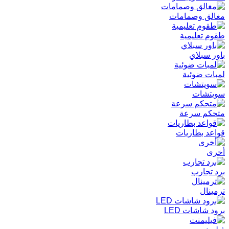
مغالق وصمامات
طقوم تعليمية
باور سبلاي
لمبات ضوئية
سويتشات
متحكم سرعة
قواعد بطاريات
أخرى
برد تجارب
ترمينال
برود شاشات LED