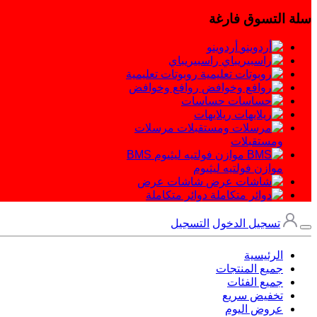
سلة التسوق فارغة
أردوينو
راسبيريباي
روبوتات تعليمية
روافع وخوافض
حساسات
ريلايهات
مرسلات
ومستقبلات
BMS
موازن فولتيه ليثيوم
شاشات عرض
دوائر متكاملة
تسجيل الدخول
التسجيل
الرئيسية
جميع المنتجات
جميع الفئات
تخفيض سريع
عروض اليوم