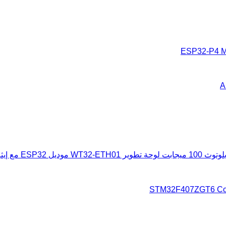
ESP32-P4 M
A
لوحة تطوير WT32-ETH01 موديل ESP32 مع إيثرنت وواي فاي وبلوتوث 100 ميجابت