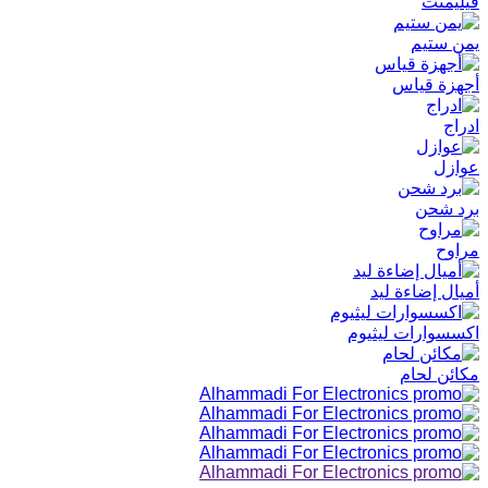
فيليمنت
يمن ستيم
أجهزة قياس
ادراج
عوازل
برد شحن
مراوح
أميال إضاءة ليد
اكسسوارات ليثيوم
مكائن لحام