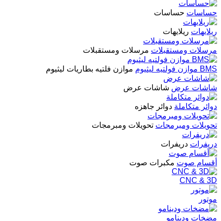
حساسات
حساسات
ريلايهات
ريلايهات
مرسلات ومستقبلات
مرسلات ومستقبلات
BMS موازن فولتيه ليثيوم
موازن فلتيه بطاريات ليثيوم
شاشات عرض
شاشات عرض
دوائر متكاملة
دوائر جاهزه
تحويلات ومبرمجات
تحويلات ومبرمجات
دريفرات
دريفرات
أقسام صوت
مكبرات صوت
CNC & 3D
موتور
مضخات ودينامو