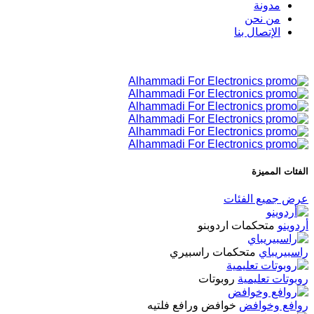
مدونة
من نحن
الإتصال بنا
الفئات المميزة
عرض جميع الفئات
أردوينو
متحكمات اردوبنو
راسبيريباي
متحكمات راسبيري
روبوتات تعليمية
روبوتات
روافع وخوافض
خوافض ورافع فلتيه