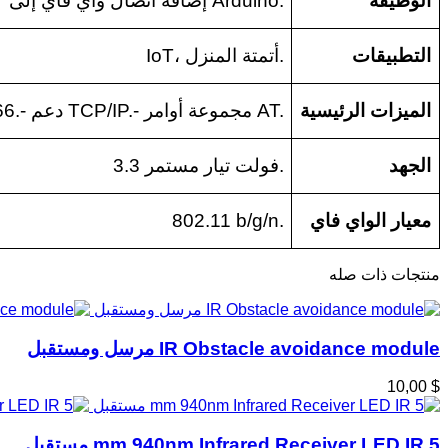
الوظيفة
إضافة اتصال واي فاي إلى Arduino.
التطبيقات
IoT، أتمتة المنزل.
الميزات الرئيسية
- شريحة ESP8266.- دعم TCP/IP.- مجموعة أوامر AT.
الجهد
3.3 فولت تيار مستمر.
معيار الواي فاي
802.11 b/g/n.
منتجات ذات صله
IR Obstacle avoidance module مرسل ومستقبل
$ 10,00
5 mm 940nm Infrared Receiver LED IR مستقبل