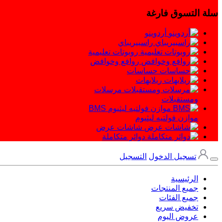
سلة التسوق فارغة
أردوينو
راسبيريباي
روبوتات تعليمية
روافع وخوافض
حساسات
ريلايهات
مرسلات
ومستقبلات
BMS
موازن فولتيه ليثيوم
شاشات عرض
دوائر متكاملة
تسجيل الدخول
التسجيل
الرئيسية
جميع المنتجات
جميع الفئات
تخفيض سريع
عروض اليوم