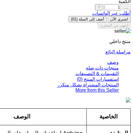
الكمية
أطلب عبر الواتساب
اشتري الآن
أضف إلى السلة
(01)
إنتهى من المخزن
منتج داخلي
مراسلة البائع
وصف
منتجات ذات صله
التقييمات & التصنيفات
استفسارات المنتج (0)
المنتجات المشتراة بشكل متكرر
More from this Seller
الخاصية
الوصف