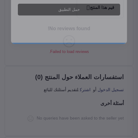
قيم هذا المنتج
No reviews found!
Failed to load reviews.
استفسارات العملاء حول المنتج (0)
تسجيل الدخول
أو
اشترك
لتقديم أسئلتك للبائع
أسئلة أخرى
No queries have been asked to the seller yet