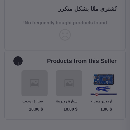
تُشترى معًا بشكل متكرر
No frequently bought products found!
Products from this Seller
و –
اردوينو ميجا -
سيارة روبوتية
سيارة روبوت
مجموع
A
Ardunio Mega
ذكية Smart
دبابة Tank
$ 10,00
$ 10,00
$ 10,00
$ 1,00
m Kit
Robot Car
Robotics Car
2560