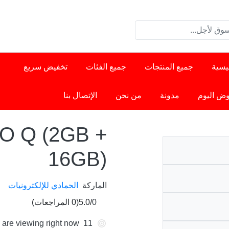
يسية
جميع المنتجات
جميع الفئات
تخفيض سريع
ض اليوم
مدونة
من نحن
الإتصال بنا
NO Q (2GB +
16GB)
الماركة
الحمادي للإلكترونيات
(0 المراجعات)
/5.0
0
 are viewing right now
11