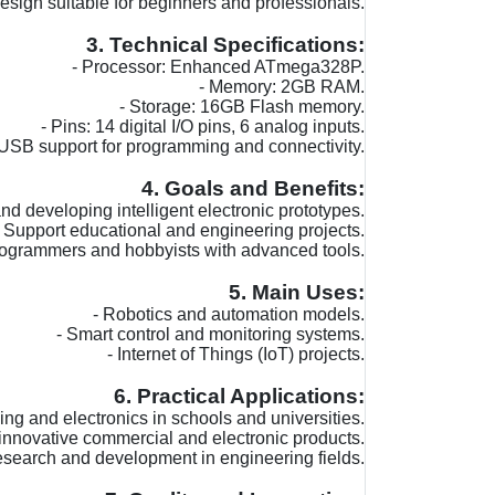
design suitable for beginners and professionals.
3. Technical Specifications:
- Processor: Enhanced ATmega328P.
- Memory: 2GB RAM.
- Storage: 16GB Flash memory.
- Pins: 14 digital I/O pins, 6 analog inputs.
 USB support for programming and connectivity.
4. Goals and Benefits:
 and developing intelligent electronic prototypes.
- Support educational and engineering projects.
programmers and hobbyists with advanced tools.
5. Main Uses:
- Robotics and automation models.
- Smart control and monitoring systems.
- Internet of Things (IoT) projects.
6. Practical Applications:
ng and electronics in schools and universities.
innovative commercial and electronic products.
esearch and development in engineering fields.