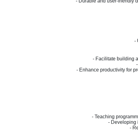
- Durable and user-friendly 
-
- Facilitate building
- Enhance productivity for 
- Teaching programmi
- Developing 
- R