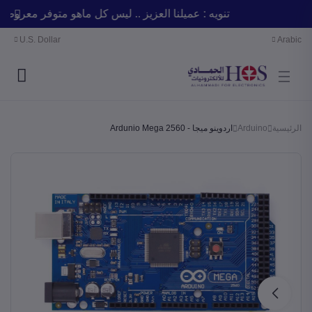
تنويه : عميلنا العزيز .. ليس كل ماهو متوفر مع
U.S. Dollar
Arabic
الرئيسية
Arduino
اردوينو ميجا - Ardunio Mega 2560