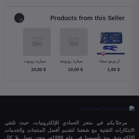
Products from this Seller
و –
اردوينو ميجا -
سيارة روبوتية
سيارة روبوت
مجموع
A
Ardunio Mega
ذكية Smart
دبابة Tank
$ 10,00
$ 10,00
$ 10,00
$ 1,00
m Kit
Robot Car
Robotics Car
2560
مرحبًا بكم في متجر الحمادي للإلكترونيات، حيث تلتقي
الابتكارات التقنية مع شغفنا لتقديم أفضل المنتجات والخدمات
الإلكترونية. منذ تأسيسنا في عام 1998م، ونحن نعمل بلا كلل