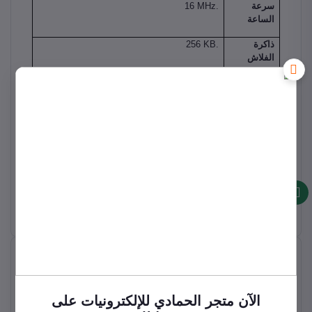
سرعة
16 MHz.
الساعة
ذاكرة
256 KB.
الفلاش
الذاكرة
8 KB.
العشوائية
(SRAM)
ذاكرة
4 KB.
EEPROM
الأبعاد
101.5 مم × 53.3 مم.
منتجات ذات صله