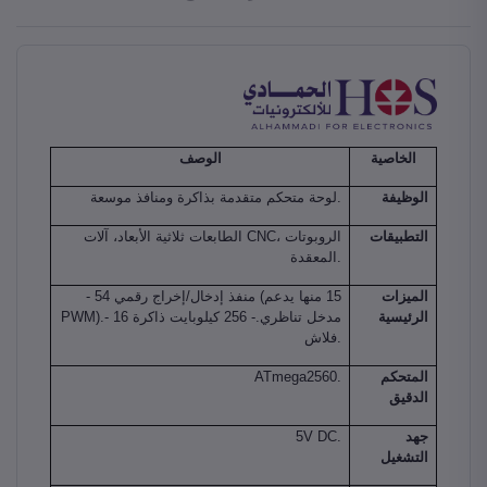
الخاصية
الوصف
الوظيفة
لوحة متحكم متقدمة بذاكرة ومنافذ موسعة.
التطبيقات
الطابعات ثلاثية الأبعاد، آلات CNC، الروبوتات
المعقدة.
الميزات
- 54 منفذ إدخال/إخراج رقمي (15 منها يدعم
الرئيسية
PWM).- 16 مدخل تناظري.- 256 كيلوبايت ذاكرة
فلاش.
المتحكم
ATmega2560.
الدقيق
جهد
5V DC.
التشغيل