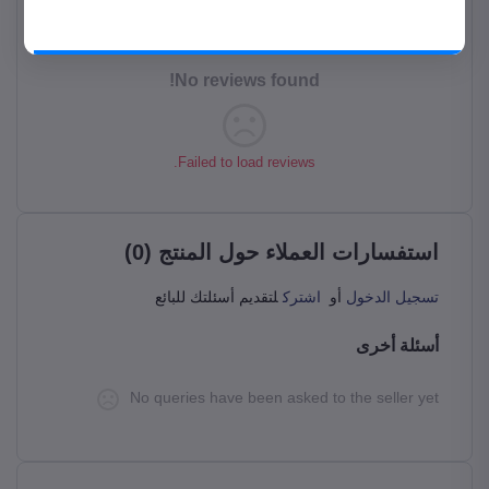
قيم هذا المنتج
حمل المتجر على موبايلك من جوجل بلاي
حمل التطبيق
No reviews found!
Failed to load reviews.
استفسارات العملاء حول المنتج (0)
تسجيل الدخول
أو
اشترك
لتقديم أسئلتك للبائع
أسئلة أخرى
No queries have been asked to the seller yet