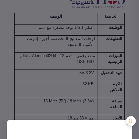
الخاصية
الوصف
الوظيفة
لوحة مصغرة مع دعم USB أصلي.
التطبيقات
لوحات المفاتيح المخصصة، أجهزة إنترنت
الأشياء المدمجة.
الميزات
- متحكم ATmega32U4.- 12 منفذ رقمي.- دعم
الرئيسية
USB HID.
جهد التشغيل
5V/3.3V.
ذاكرة
32 KB.
الفلاش
سرعة
16 MHz (5V) / 8 MHz (3.3V).
الساعة
الأبعاد
18 مم × 33 مم.