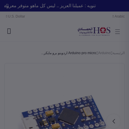
تنويه : عميلنا العزيز .. ليس كل ماهو متوفر معر
U.S. Dollar
Arabic
الرئيسية
Arduino
Arduino pro micro اردوينو برو مايكر...