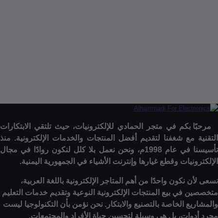
Portable Rechargeable Spot Welding Machine New Adjus
For Phone Ba
ف إلى السلة
إنتهى من المخزن
ا بكم في متجر الحمادي للإلكترونيات، حيث تلتقي الابتكارات
 مع شغفنا لتقديم أفضل المنتجات والخدمات الإلكترونية. منذ
تأسيسنا في عام 1998م، ونحن نعمل بلا كلل لنكون روادًا في مجال
نيات وقطع غيارها وإنترنت الأشياء في الجمهورية اليمنية.
 نكون واحدًا من أهم المتاجر الإلكترونية باللغة العربية،
 في بيع المنتجات الإلكترونية النوعية وتقديم خدمات التعليم
ع الخاصة بالتصنيع والابتكار. نحن نؤمن بأن التكنولوجيا ليست
وات، بل هي وسيلة لتحسين حياة الأفراد والمجتمعات.