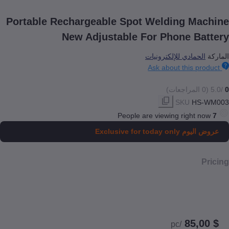
Portable Rechargeable Spot Welding Ma
New Adjustable For Phone Ba
لحمادي للإلكترونيات
Ask about this pr
SKU
HS
People are viewing right n
 اليوم
Exclusive for today only
/pc