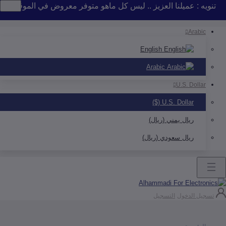
 : عميلنا العزيز .. ليس كل ماهو متوفر معروض في الموقع .. إذا لم 
Arab
English
Arabic
U.S. Doll
U.S. Dollar ($)
ريال يمني (ريال)
ريال سعودي (ريال)
ل الدخول
التسجيل