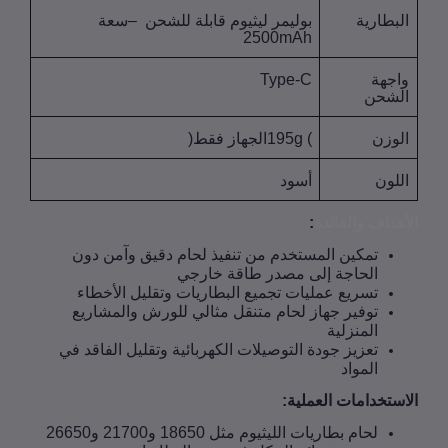
بطارية
بوليمر ليثيوم قابلة للشحن
–
سعة
2500mAh
جهة
Type-C
شحن
وزن
195g (
الجهاز فقط
)
لون
أسود
هداف والفائدة
:
تمكين المستخدم من تنفيذ لحام دقيق وآمن دون
الحاجة إلى مصدر طاقة خارجي
تسريع عمليات تجميع البطاريات وتقليل الأخطاء
توفير جهاز لحام متنقل مثالي للورش والمشاريع
المنزلية
تعزيز جودة التوصيلات الكهربائية وتقليل الفاقد في
المواد
ستخدامات العملية
:
لحام بطاريات الليثيوم مثل 18650 و21700 و26650