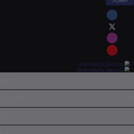
Quick links
جهات الاتصال
وان
حسابي
عـــــــاء: التحريـــــــــر - جــــــوار بـــــــرج تــيليمــــــن
جيل الدخول
موزع