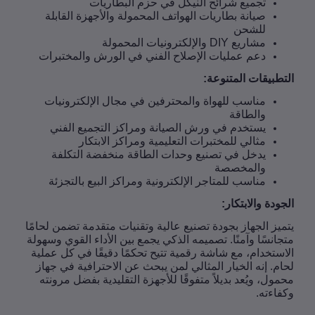
تجميع شرائح النيكل في حزم البطاريات
صيانة بطاريات الهواتف المحمولة والأجهزة القابلة
للشحن
مشاريع
DIY
والإلكترونيات المحمولة
دعم عمليات الإصلاح الفني في الورش والمختبرات
طبيقات المتنوعة
:
مناسب للهواة والمحترفين في مجال الإلكترونيات
والطاقة
يستخدم في ورش الصيانة ومراكز التجميع الفني
مثالي للمختبرات التعليمية ومراكز الابتكار
يدخل في تصنيع وحدات الطاقة منخفضة التكلفة
والمخصصة
مناسب للمتاجر الإلكترونية ومراكز البيع بالتجزئة
ودة والابتكار
:
يز الجهاز بجودة تصنيع عالية وتقنيات متقدمة تضمن لحامًا
انسًا وآمنًا. تصميمه الذكي يجمع بين الأداء القوي وسهولة
ستخدام، مع شاشة رقمية تتيح تحكمًا دقيقًا في كل عملية
م. إنه الخيار المثالي لمن يبحث عن الاحترافية في جهاز
ول، ويُعد بديلاً متفوقًا للأجهزة التقليدية بفضل مرونته
اءته
.