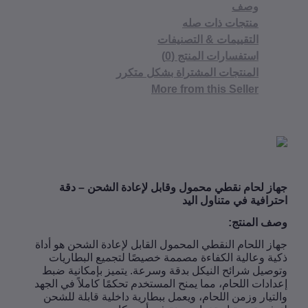
وصف
منتجات ذات صله
التقييمات & التصنيفات
استفسارات المنتج (0)
المنتجات المشتراة بشكل متكرر
More from this Seller
ز لحام نقطي محمول وقابل لإعادة الشحن – دقة
رافية في متناول اليد
 المنتج
:
ز اللحام النقطي المحمول القابل لإعادة الشحن هو أداة
ة وعالية الكفاءة مصممة خصيصًا لتجميع البطاريات
صيل شرائح النيكل بدقة وسرعة. يتميز بإمكانية ضبط
ادات اللحام، مما يمنح المستخدم تحكمًا كاملاً في الجهد
تيار وزمن اللحام، ويعمل ببطارية داخلية قابلة للشحن