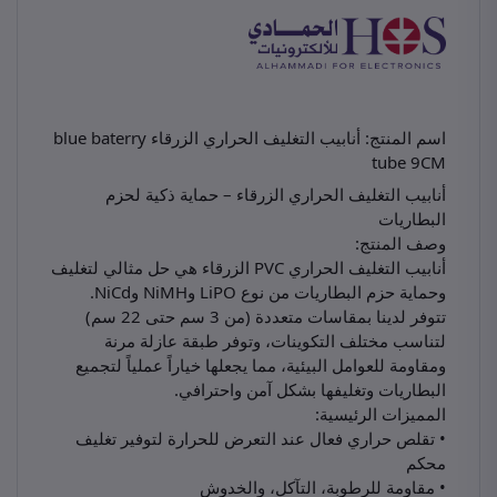
اسم المنتج: أنابيب التغليف الحراري الزرقاء blue baterry
tube 9CM
أنابيب التغليف الحراري الزرقاء – حماية ذكية لحزم
البطاريات
وصف المنتج:
أنابيب التغليف الحراري PVC الزرقاء هي حل مثالي لتغليف
وحماية حزم البطاريات من نوع LiPO وNiMH وNiCd.
تتوفر لدينا بمقاسات متعددة (من 3 سم حتى 22 سم)
لتناسب مختلف التكوينات، وتوفر طبقة عازلة مرنة
ومقاومة للعوامل البيئية، مما يجعلها خياراً عملياً لتجميع
البطاريات وتغليفها بشكل آمن واحترافي.
المميزات الرئيسية:
• تقلص حراري فعال عند التعرض للحرارة لتوفير تغليف
محكم
• مقاومة للرطوبة، التآكل، والخدوش