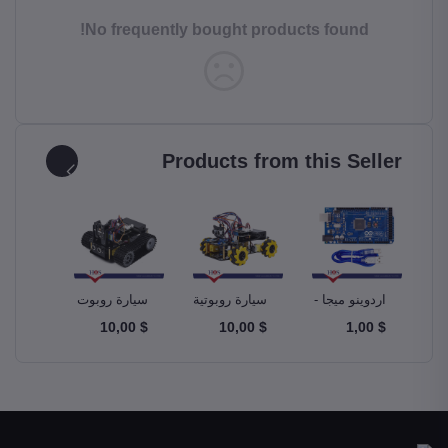
No frequently bought products found!
Products from this Seller
و –
اردوينو ميجا -
سيارة روبوتية
سيارة روبوت
مجموع
A
Ardunio Mega
ذكية Smart
دبابة Tank
$ 10,00
$ 10,00
$ 10,00
$ 1,00
m Kit
Robot Car
Robotics Car
2560