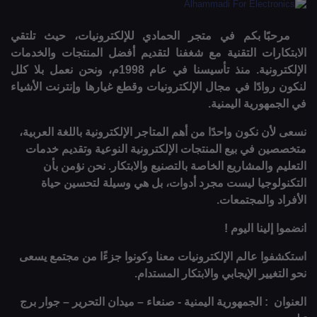
مرحبًا بكم في متجر الحمادي للإلكترونيات، حيث تلتقي
الابتكارات التقنية مع شغفنا لتقديم أفضل المنتجات والخدمات
الإلكترونية. منذ تأسيسنا في عام 1998م، ونحن نعمل بلا كلل
لنكون روادًا في مجال الإلكترونيات وقطع غيارها وإنترنت الأشياء
في الجمهورية اليمنية.
نسعى لأن نكون واحدًا من أهم المتاجر الإلكترونية باللغة العربية،
متخصصين في بيع المنتجات الإلكترونية النوعية وتقديم خدمات
التعليم والمشاريع الخاصة بالتصنيع والابتكار. نحن نؤمن بأن
التكنولوجيا ليست مجرد أدوات، بل هي وسيلة لتحسين حياة
الأفراد والمجتمعات.
انضموا إلينا اليوم !
استكشفوا عالم الإلكترونيات معنا وكونوا جزءًا من مجتمع يسعى
نحو التغيير الإيجابي والابتكار المستدام.
العنوان : الجمهورية اليمنية - صنعاء – ميدان التحرير – جوار برج