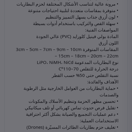
• مرونة عالية لتناسب الأشكال المختلفة لحزم البطاريات
• متوفرة بمقاسات متعددة لتلبية احتياجات متنوعة
• لون أزرق جذاب يسهل التمييز والتنظيم
• سهلة القص والتركيب باستخدام أدوات بسيطة
المواصفات الفنية:
المادة بولي فينيل كلورايد (PVC) عالي الجودة
اللون أزرق
المقاسات المتوفرة 3cm – 5cm – 7cm – 9cm – 10cm
– 15cm – 18cm – 20cm – 22cm
نوع البطاريات المدعومة LiPO، NiMH، NiCd
درجة الحرارة للتقلص 70–110°C
نسبة التقلص حتى 50% حسب القطر
الأهداف والفائدة:
• حماية البطاريات من العوامل الخارجية مثل الرطوبة
والصدمات
• تحسين مظهر الحزمة وتنظيم الأسلاك والمكونات
• تقليل فرص حدوث تماس كهربائي أو تلف ميكانيكي
• دعم عمليات التجميع والصيانة بشكل أكثر احترافية
الاستخدامات العملية:
• تغليف حزم بطاريات الطائرات المسيّرة (Drones)