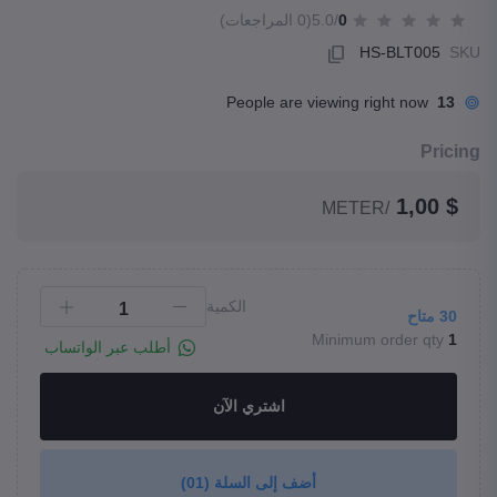
0
/5.0
(0 المراجعات)
HS-BLT005
SKU
People are viewing right now
13
Pricing
$ 1,00
/METER
الكمية
30
متاح
Minimum order qty
1
أطلب عبر الواتساب
اشتري الآن
أضف إلى السلة
(01)