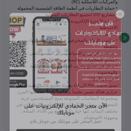
والمركبات اللاسلكية (RC)
• حماية البطاريات في أنظمة الطاقة الشمسية المحمولة
• مشاريع DIY لتجميع البطاريات المنزلية
• صيانة الأجهزة الإلكترونية المحمولة والبطاريات
الاحتياطية
التطبيقات المتنوعة:
• مناسب للهواة والمحترفين في مجال الإلكترونيات
والطاقة
• يستخدم في ورش الصيانة ومراكز التجميع الفني
• مثالي للمختبرات التعليمية ومراكز الابتكار
• يدخل في تصنيع وحدات الطاقة منخفضة التكلفة
والمخصصة
الجودة والابتكار:
تتميز أنابيب PVC الزرقاء بجودة تصنيع عالية وتقنية تقلص
حراري فعالة تضمن تغليفاً متجانساً وآمناً. تصميمها المرن
ومجموعة المقاسات المتنوعة تمنح المستخدمين حرية
التخصيص، بينما توفر الحماية المثلى لحزم البطاريات في
مختلف البيئات. إنها خيار ذكي يجمع بين الأداء، المتانة،
وسهولة الاستخدام.