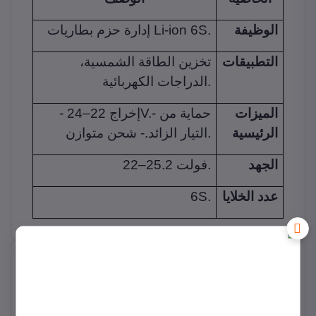
الوظيفة
إدارة حزم بطاريات Li-ion 6S.
التطبيقات
تخزين الطاقة الشمسية،
الدراجات الكهربائية.
الميزات
- إخراج 22–24V.- حماية من
الرئيسية
التيار الزائد.- شحن متوازن.
الجهد
22–25.2 فولت.
6S.
عدد الخلايا
منتجات ذات صله