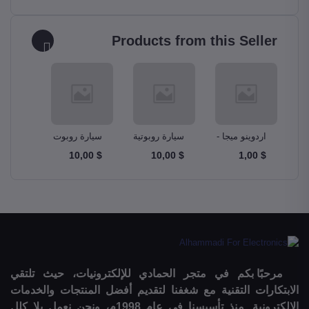
Products from this Seller
ونو
اردوينو ميجا -
سيارة روبوتية
سيارة روبوت
مجموع
دبابة Tank
ذكية Smart
Ardunio Mega
A
$ 10,00
$ 10,00
$ 10,00
$ 1,00
m Kit
Robot Car
Robotics Car
2560
مرحبًا بكم في متجر الحمادي للإلكترونيات، حيث تلتقي
الابتكارات التقنية مع شغفنا لتقديم أفضل المنتجات والخدمات
الإلكترونية. منذ تأسيسنا في عام 1998م، ونحن نعمل بلا كلل