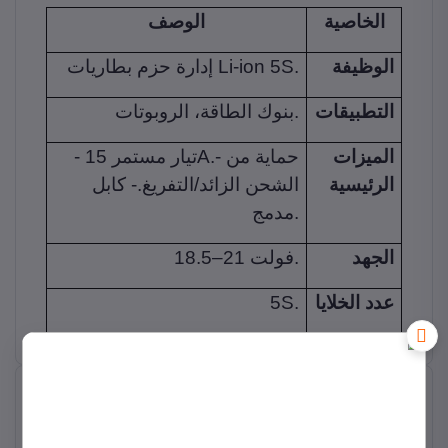
الخاصية
الوصف
الوظيفة
إدارة حزم بطاريات Li-ion 5S.
التطبيقات
بنوك الطاقة، الروبوتات.
الميزات
- تيار مستمر 15A.- حماية من
الرئيسية
الشحن الزائد/التفريغ.- كابل
مدمج.
الجهد
18.5–21 فولت.
5S.
عدد الخلايا
منتجات ذات صله