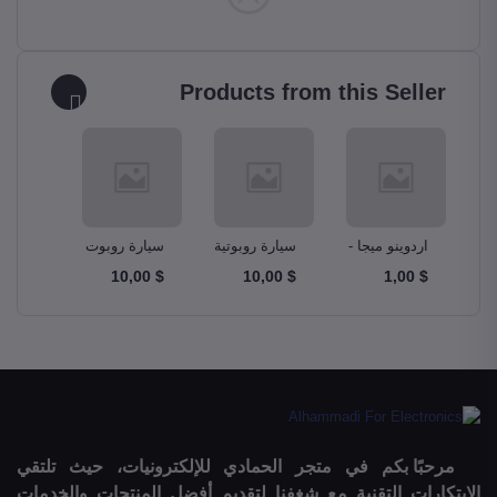
Products from this Seller
ونو
اردوينو ميجا -
سيارة روبوتية
سيارة روبوت
مجموع
دبابة Tank
ذكية Smart
Ardunio Mega
A
$ 10,00
$ 10,00
$ 10,00
$ 1,00
m Kit
Robot Car
Robotics Car
2560
مرحبًا بكم في متجر الحمادي للإلكترونيات، حيث تلتقي
الابتكارات التقنية مع شغفنا لتقديم أفضل المنتجات والخدمات