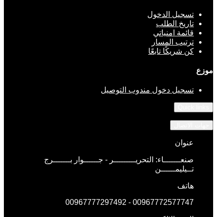
تسجيل الدخول
تاريخ الطلب
قائمة امنياتي
ترتيب المسار
كن شريكًا تابعًا
موزع
تسجيل دخول مندوب التوصيل
Quick links
جهات الاتصال
عنوان
صنعـــــــاء: التحريـــــــــر - جــــــوار بـــــــرج
تــيليمــــــن
هاتف
00967772577747 - 00967777297492