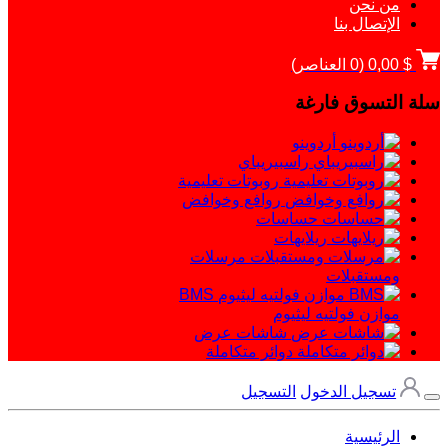
من نحن
الإتصال بنا
$ 0,00
(
0
العناصر)
سلة التسوق فارغة
أردوينو
راسبيريباي
روبوتات تعليمية
روافع وخوافض
حساسات
ريلايهات
مرسلات
ومستقبلات
BMS
موازن فولتيه ليثيوم
شاشات عرض
دوائر متكاملة
تسجيل الدخول
التسجيل
الرئيسية