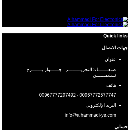
Quick links
جهات الاتصال
عنوان
صنعـــــــاء: التحريـــــــــر - جــــــوار بـــــــرج
تــيليمــــــن
هاتف
00967772577747 - 00967777297492
البريد الإلكتروني
info@alhammadi-ye.com
حسابي