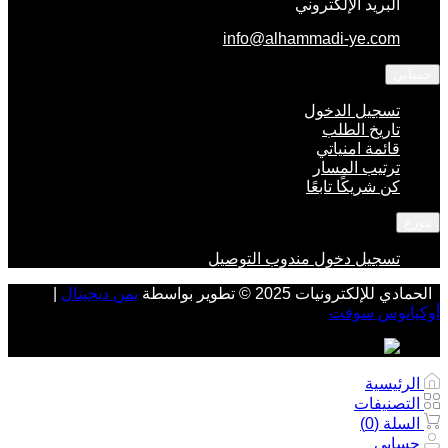
البريد الإلكتروني
info@alhammadi-ye.com
حسابي
تسجيل الدخول
تاريخ الطلب
قائمة امنياتي
ترتيب المسار
كن شريكًا تابعًا
موزع
تسجيل دخول مندوب التوصيل
الحمادي للإلكترونيات 2025 © تطوير بواسطة
يمن ديجيتال
|
أوكيانوس سوفت
الرئيسية
التصنيفات
السلة (
0
)
حسابي