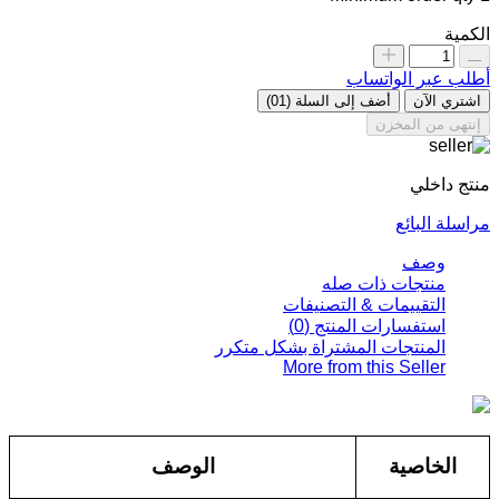
الكمية
أطلب عبر الواتساب
اشتري الآن
أضف إلى السلة
(01)
إنتهى من المخزن
منتج داخلي
مراسلة البائع
وصف
منتجات ذات صله
التقييمات & التصنيفات
استفسارات المنتج (0)
المنتجات المشتراة بشكل متكرر
More from this Seller
الخاصية
الوصف