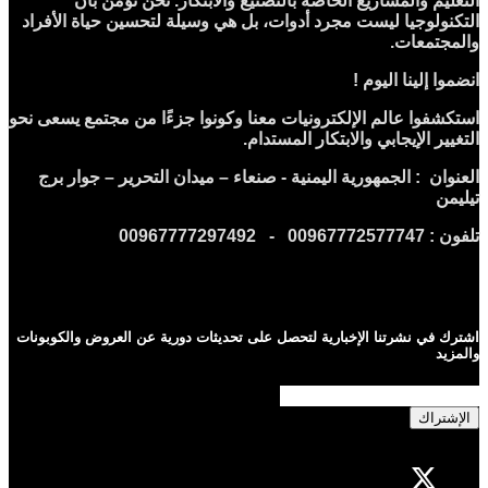
التعليم والمشاريع الخاصة بالتصنيع والابتكار. نحن نؤمن بأن
التكنولوجيا ليست مجرد أدوات، بل هي وسيلة لتحسين حياة الأفراد
والمجتمعات.
انضموا إلينا اليوم !
استكشفوا عالم الإلكترونيات معنا وكونوا جزءًا من مجتمع يسعى نحو
التغيير الإيجابي والابتكار المستدام.
العنوان : الجمهورية اليمنية - صنعاء – ميدان التحرير – جوار برج
تيليمن
تلفون : 00967772577747 - 00967777297492
اشترك في نشرتنا الإخبارية لتحصل على تحديثات دورية عن العروض والكوبونات
والمزيد
الإشتراك