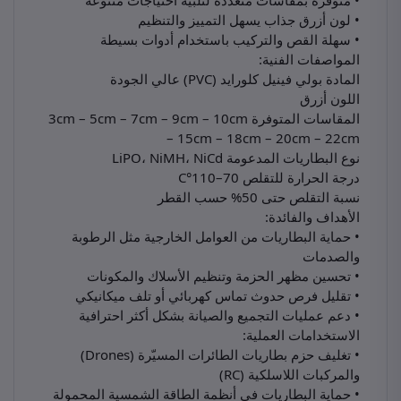
• متوفرة بمقاسات متعددة لتلبية احتياجات متنوعة
• لون أزرق جذاب يسهل التمييز والتنظيم
• سهلة القص والتركيب باستخدام أدوات بسيطة
المواصفات الفنية:
المادة بولي فينيل كلورايد (PVC) عالي الجودة
اللون أزرق
المقاسات المتوفرة 3cm – 5cm – 7cm – 9cm – 10cm
– 15cm – 18cm – 20cm – 22cm
نوع البطاريات المدعومة LiPO، NiMH، NiCd
درجة الحرارة للتقلص 70–110°C
نسبة التقلص حتى 50% حسب القطر
الأهداف والفائدة:
• حماية البطاريات من العوامل الخارجية مثل الرطوبة
والصدمات
• تحسين مظهر الحزمة وتنظيم الأسلاك والمكونات
• تقليل فرص حدوث تماس كهربائي أو تلف ميكانيكي
• دعم عمليات التجميع والصيانة بشكل أكثر احترافية
الاستخدامات العملية:
• تغليف حزم بطاريات الطائرات المسيّرة (Drones)
والمركبات اللاسلكية (RC)
• حماية البطاريات في أنظمة الطاقة الشمسية المحمولة