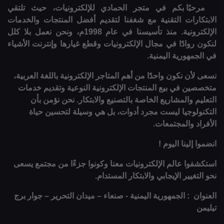
مرحبًا بكم في متجر الحمادي للإلكترونيات، حيث تلتقي
الابتكارات التقنية مع شغفنا لتقديم أفضل المنتجات والخدمات
الإلكترونية. منذ تأسيسنا في عام 1998م، ونحن نعمل بلا كلل
لنكون روادًا في مجال الإلكترونيات وقطع غيارها وإنترنت الأشياء
في الجمهورية اليمنية.
نسعى لأن نكون واحدًا من أهم المتاجر الإلكترونية باللغة العربية،
متخصصين في بيع المنتجات الإلكترونية النوعية وتقديم خدمات
التعليم والمشاريع الخاصة بالتصنيع والابتكار. نحن نؤمن بأن
التكنولوجيا ليست مجرد أدوات، بل هي وسيلة لتحسين حياة
الأفراد والمجتمعات.
انضموا إلينا اليوم !
استكشفوا عالم الإلكترونيات معنا وكونوا جزءًا من مجتمع يسعى
نحو التغيير الإيجابي والابتكار المستدام.
العنوان : الجمهورية اليمنية - صنعاء – ميدان التحرير – جوار برج
تيليمن