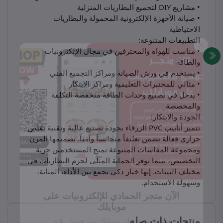
• مشاريع DIY لتجميع البطاريات المنزلية
• صيانة الأجهزة الإلكترونية المحمولة والبطاريات
الاحتياطية
التطبيقات المتنوعة:
• مناسب للهواة والمحترفين في مجال الإلكترونيات
والطاقة
• يستخدم في ورش الصيانة ومراكز التجميع الفني
• مثالي للمختبرات التعليمية ومراكز الابتكار
• يدخل في تصنيع وحدات الطاقة منخفضة التكلفة
والمخصصة
الجودة والابتكار:
تتميز أنابيب PVC الزرقاء بجودة تصنيع عالية وتقنية تقلص
حراري فعالة تضمن تغليفاً متجانساً وآمناً. تصميمها المرن
ومجموعة المقاسات المتنوعة تمنح المستخدمين حرية
التخصيص، بينما توفر الحماية المثلى لحزم البطاريات في
مختلف البيئات. إنها خيار ذكي يجمع بين الأداء، المتانة،
وسهولة الاستخدام.
منتجات ذات صله