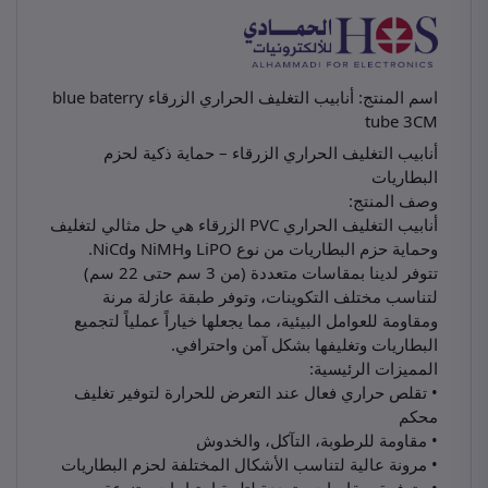
اسم المنتج: أنابيب التغليف الحراري الزرقاء blue baterry
tube 3CM
أنابيب التغليف الحراري الزرقاء – حماية ذكية لحزم
البطاريات
وصف المنتج:
أنابيب التغليف الحراري PVC الزرقاء هي حل مثالي لتغليف
وحماية حزم البطاريات من نوع LiPO وNiMH وNiCd.
تتوفر لدينا بمقاسات متعددة (من 3 سم حتى 22 سم)
لتناسب مختلف التكوينات، وتوفر طبقة عازلة مرنة
ومقاومة للعوامل البيئية، مما يجعلها خياراً عملياً لتجميع
البطاريات وتغليفها بشكل آمن واحترافي.
المميزات الرئيسية:
• تقلص حراري فعال عند التعرض للحرارة لتوفير تغليف
محكم
• مقاومة للرطوبة، التآكل، والخدوش
• مرونة عالية لتناسب الأشكال المختلفة لحزم البطاريات