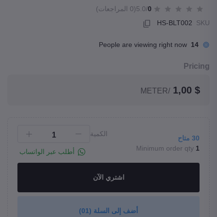
0
/5.0
(0 المراجعات)
HS-BLT002
SKU
People are viewing right now
14
Pricing
$ 1,00
/METER
الكمية
30
متاح
Minimum order qty
1
أطلب عبر الواتساب
اشتري الآن
أضف إلى السلة
(01)