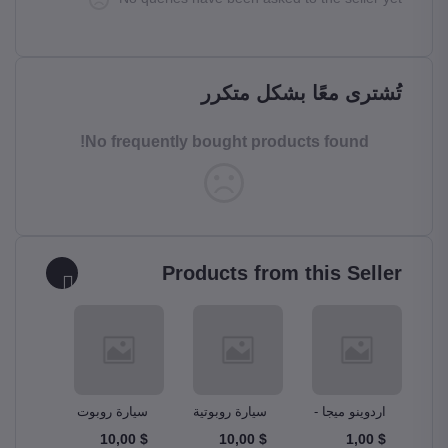
تُشترى معًا بشكل متكرر
No frequently bought products found!
Products from this Seller
ونو
اردوينو ميجا -
سيارة روبوتية
سيارة روبوت
مجموع
دبابة Tank
ذكية Smart
Ardunio Mega
A
$ 10,00
$ 10,00
$ 10,00
$ 1,00
m Kit
Robot Car
Robotics Car
2560