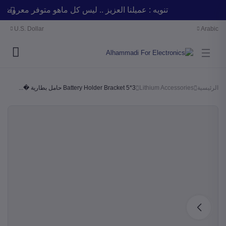
تنويه : عميلنا العزيز .. ليس كل ماهو متوفر معر
U.S. Dollar
Arabic
الرئيسية
Lithium Accessories
3*5 Battery Holder Bracket حامل بطارية �...