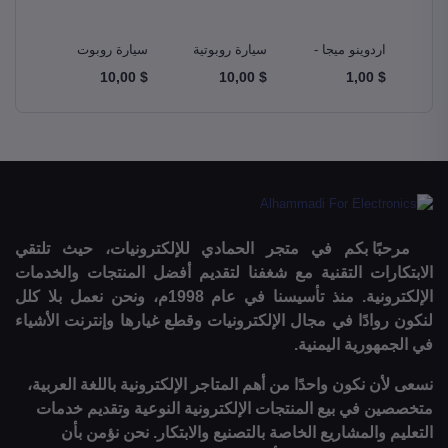
و –
اردوينو ميجا -
سيارة روبوتية
سيارة روبوت
مجموع
A
Ardunio Mega
ذكية Smart
دبابة Tank
$ 10,00
$ 10,00
$ 10,00
$ 1,00
m Kit
Robot Car
Robotics Car
2560
مرحبًا بكم في متجر الحمادي للإلكترونيات، حيث تلتقي
الابتكارات التقنية مع شغفنا لتقديم أفضل المنتجات والخدمات
الإلكترونية. منذ تأسيسنا في عام 1998م، ونحن نعمل بلا كلل
لنكون روادًا في مجال الإلكترونيات وقطع غيارها وإنترنت الأشياء
في الجمهورية اليمنية.
نسعى لأن نكون واحدًا من أهم المتاجر الإلكترونية باللغة العربية،
متخصصين في بيع المنتجات الإلكترونية النوعية وتقديم خدمات
التعليم والمشاريع الخاصة بالتصنيع والابتكار. نحن نؤمن بأن