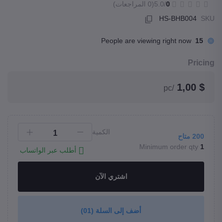
0
/5.0
(0 المراجعات)
HS-BHB004
SKU
People are viewing right now
15
Pricing
$ 1,00
/pc
الكمية
200
متاح
Minimum order qty
1
أطلب عبر الواتساب
اشتري الآن
أضف إلى السلة
(01)