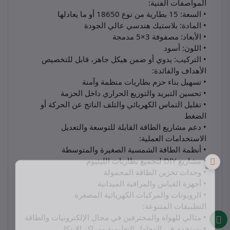
المواصفات الفنية:
• السعة: 15 بطارية من نوع 18650 أو ما يعادلها
• المادة: بلاستيك هندسي عالي الجودة
• الأبعاد: مصفوفة 3×5 مدمجة
• اللون: أسود
• التركيب: يدوي أو ضمن هيكل جاهز، قابل للتخصيص
الأهداف والفائدة:
• تسهيل بناء حزم بطاريات منظمة وآمنة
• تحسين التبريد والتوزيع الحراري داخل الحزمة
• تقليل التماس الكهربائي والتلف الناتج عن الحركة أو
الضغط
• دعم مشاريع الطاقة القابلة للتوسعة والتعديل
الاستخدامات العملية:
• أنظمة الطاقة الشمسية الصغيرة والمتوسطة
• مشاريع DIY لتجميع بطاريات الليثيوم
• وحدات تخزين الطاقة المحمولة
• أجهزة القياس والمراقبة الميدانية
• الروبوتات والمركبات الكهربائية المصغرة
التطبيقات المتنوعة:
• مثالي للهواة والمحترفين في مجال الإلكترونيات والطاقة
• يستخدم في المعامل التعليمية ومراكز الابتكار