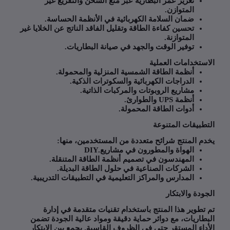
تعزيز عمر البطارية عبر منع الشحن والتفريغ غير
المتوازن
.
ضمان السلامة الكهربائية في الأنظمة الحساسة
.
تحسين كفاءة الطاقة وتقليل الفاقد الناتج عن الخلايا غير
المتوازنة
.
توفير الوقت والجهد في صيانة البطاريات
.
ستخدامات العملية
أنظمة الطاقة الشمسية المنزلية والمحمولة
.
الدراجات الكهربائية والسكوترات الذكية
.
مشاريع الروبوتات والمركبات الذاتية
.
أنظمة
UPS
والطوارئ
.
أدوات الطاقة المحمولة
.
طبيقات المتنوعة
م المنتج شرائح متعددة من المستخدمين، منها
:
الهواة والمطورون في مشاريع
DIY.
المهندسون في تصميم أنظمة الطاقة المتنقلة
.
الشركات الصناعية في حلول الطاقة البديلة
.
المدارس والمراكز التعليمية في التطبيقات التدريبية
.
دة والابتكار
تطوير هذا المنتج باستخدام تقنيات متقدمة في إدارة
طاريات، مع دوائر حماية دقيقة ومواد عالية الجودة تضمن
داء المستقر حتى في الظروف القاسية. يجمع بين الابتكار