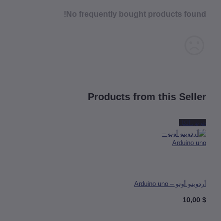
No frequently bought products fou
Products from this Sell
 الكل
 أونو – Arduino uno