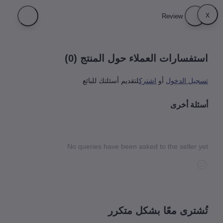
فسارات العملاء حول المنتج (0)
يل الدخول
أو
اشترك
لتقديم أسئلتك للبائع
لة أخرى
No queries have been asked to the seller 
شترى معًا بشكل متكرر