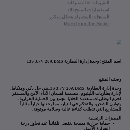
التقييمات & التصنيفات
استفسارات المنتج (0)
المنتجات المشتراة بشكل متكرر
More from this Seller
 المنتج
:
وحدة إدارة البطارية
13S 3.7V 20A BMS
 المنتج
ة إدارة البطارية
13S 3.7V 20A BMS
هي حل ذكي ومتكامل
ارة بطاريات الليثيوم، مصممة لضمان الأداء الآمن والمستقر
م البطاريات متعددة الخلايا. تجمع بين الحماية الحرارية،
ازن الشحن، والتحكم في التيار، مما يجعلها خياراً مثالياً
شاريع التي تتطلب كفاءة عالية وسلامة موثوقة
.
ميزات الرئيسية
حماية حرارية مدمجة
:
تفصل تلقائياً عند تجاوز درجة
الحرارة الآمنة
.