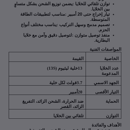
توازن تلقائي للخلايا
:
يضمن توزيع الشحن بشكل متساوٍ
بين الخلايا
.
تيار إخراج حتى 20 أمبير
:
مناسب لتطبيقات الطاقة
المتوسطة
.
تصميم مدمج وسهل التركيب
:
يناسب مختلف أنواع
الحزم
.
منفذ توصيل متوازن
:
لتوصيل دقيق وآمن مع خلايا
البطارية
.
واصفات الفنية
خاصية
القيمة
د الخلايا
13
خلية ليثيوم
(13S)
مدعومة
جهد الاسمي
3.7
فولت لكل خلية
تيار الأقصى
20
أمبير
حماية
ضد الحرارة، الشحن الزائد، التفريغ
الزائد، القصر
توازن
تلقائي بين الخلايا
هداف والفائدة