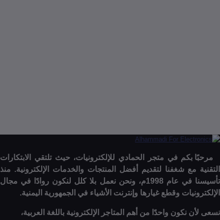
13S 3 وحدة إدارة البطارية
ف إلى السلة
إنتهى من المخزن
ا بكم في متجر الحمادي للإلكترونيات، حيث تلتقي الابتكارات
 مع شغفنا لتقديم أفضل المنتجات والخدمات الإلكترونية. منذ
تأسيسنا في عام 1998م، ونحن نعمل بلا كلل لنكون روادًا في مجال
نيات وقطع غيارها وإنترنت الأشياء في الجمهورية اليمنية.
 نكون واحدًا من أهم المتاجر الإلكترونية باللغة العربية،