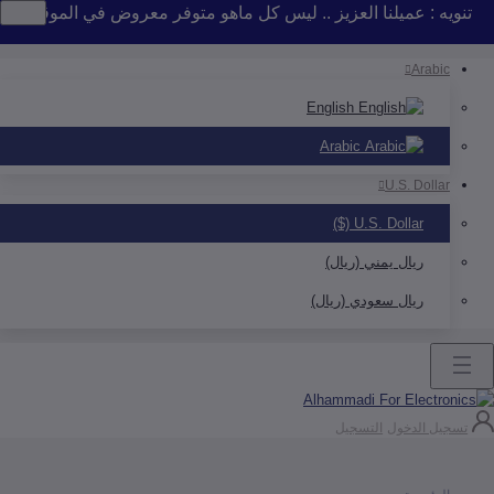
 : عميلنا العزيز .. ليس كل ماهو متوفر معروض في الموقع .. إذا لم 
Arab
English
Arabic
U.S. Doll
U.S. Dollar ($)
ريال يمني (ريال)
ريال سعودي (ريال)
ل الدخول
التسجيل