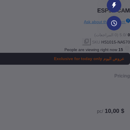
ESP32-CAM
Ask about this product
0
/5.0
(0 المراجعات)
SKU
HS1015-NA570
People are viewing right now
16
عروض اليوم
Exclusive for today only
Pricing
$ 10,00
/pc