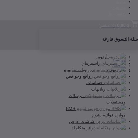
مدونة
من نحن
الإتصال بنا
$ 0,00
(
0
العناصر)
سلة التسوق فارغة
أردوينو
الرئيسية
راسبيريباي
Arduino
روبوتات تعليمية
ESP32-CAM
روافع وخوافض
حساسات
ريلايهات
مرسلات
ومستقبلات
BMS
موازن فولتيه ليثيوم
شاشات عرض
دوائر متكاملة