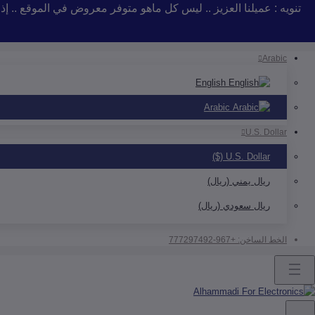
تنويه : عميلنا العزيز .. ليس كل ماهو متوفر معروض في الموقع .. 
Arabic
English
Arabic
U.S. Dollar
U.S. Dollar ($)
ريال يمني (ريال)
ريال سعودي (ريال)
الخط الساخن:
+967-777297492