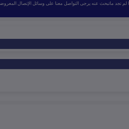
إذا لم تجد ماتبحث عنه يرجى التواصل معنا على وسائل الإتصال المعروض