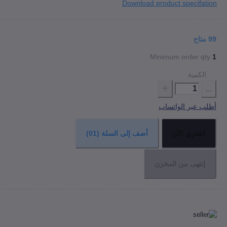
Download product specifation
99
متاح
Minimum order qty
1
الكمية
أطلب عبر الواتساب
اشتري الآن
أضف إلى السلة
(01)
إنتهى من المخزن