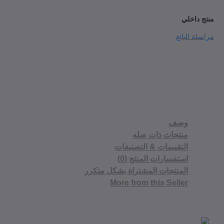
منتج داخلي
مراسلة البائع
وصف
منتجات ذات صله
التقييمات & التصنيفات
استفسارات المنتج (0)
المنتجات المشتراة بشكل متكرر
More from this Seller