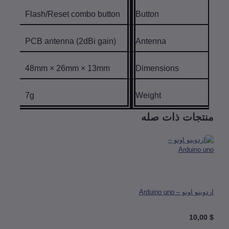
Flash/Reset combo button
Button
PCB antenna (2dBi gain)
Antenna
48mm × 26mm × 13mm
Dimensions
7g
Weight
تجات ذات صله
 اونو – Arduino uno