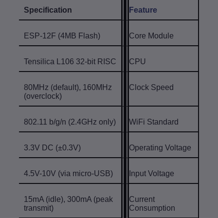
Specification
Feature
ESP-12F (4MB Flash)
Core Module
Tensilica L106 32-bit RISC
CPU
80MHz (default), 160MHz
Clock Speed
(overclock)
802.11 b/g/n (2.4GHz only)
WiFi Standard
3.3V DC (±0.3V)
Operating Voltage
4.5V-10V (via micro-USB)
Input Voltage
15mA (idle), 300mA (peak
Current
transmit)
Consumption