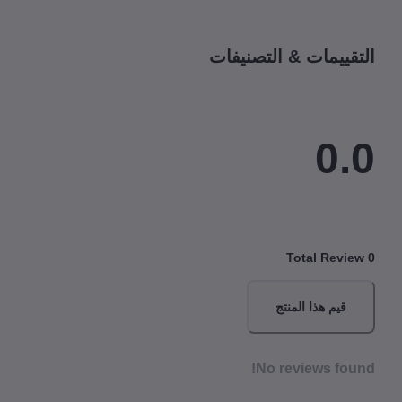
قييمات & التصنيفات
0.
Total Revi
قيم هذا المنتج
No reviews fou