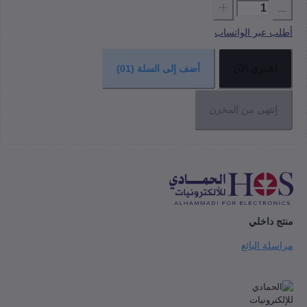
عبر الواتساب
شتري الآن
أضف إلى السلة
(01)
نتهى من المخزن
داخلي
ة البائع