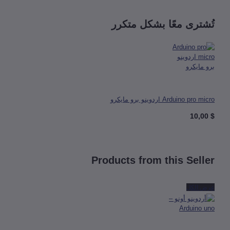
شترى معًا بشكل متكرر
Arduino pr اردوينو برو مايكرو
Products from this Sell
 الكل