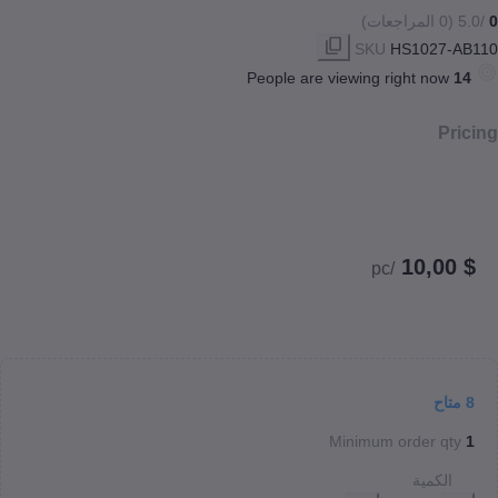
SKU
HS1027
People are viewing right no
/pc
ح
Minimum order 
كمية