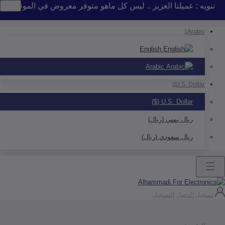
 : عميلنا العزيز .. ليس كل ماهو متوفر معروض في الموقع .. إذا لم 
Arab
English
Arabic
U.S. Doll
U.S. Dollar ($)
ريال يمني (ريال)
ريال سعودي (ريال)
ل الدخول
التسجيل