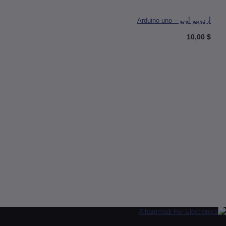
 أونو – Arduino uno
ESP8266 Serial WIFI Witty Cloud Development Board ES
Module MINI  برده تخزين
ف إلى السلة
إنتهى من المخزن