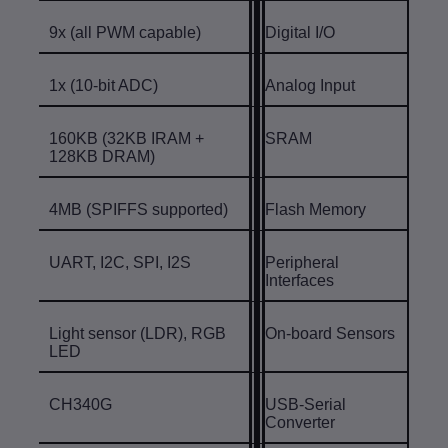
9x (all PWM capable)
Digital I/O
1x (10-bit ADC)
Analog Input
160KB (32KB IRAM +
SRAM
128KB DRAM)
4MB (SPIFFS supported)
Flash Memory
UART, I2C, SPI, I2S
Peripheral
Interfaces
Light sensor (LDR), RGB
On-board Sensors
LED
CH340G
USB-Serial
Converter