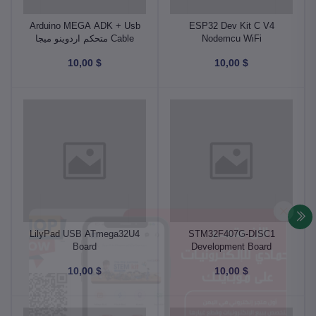
Arduino MEGA ADK + Usb
ESP32 Dev Kit C V4
Nodemcu WiFi
Cable متحكم اردوينو ميجا
Development Board‏
$ 10,00
$ 10,00
LilyPad USB ATmega32U4
STM32F407G-DISC1
Board
Development Board
STM32F407VGT6U متحكم
$ 10,00
$ 10,00