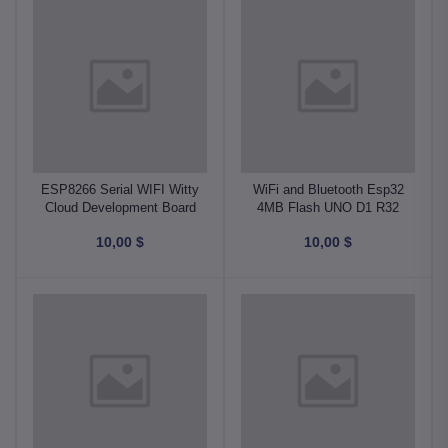
ESP8266 Serial WIFI Witty
WiFi and Bluetooth Esp32
Cloud Development Board
4MB Flash UNO D1 R32
ESP-12F Module MINI
CH340G Development
$ 10,00
$ 10,00
Board Micro USB متحكم
Nodemcu برده تخزين
شيلد