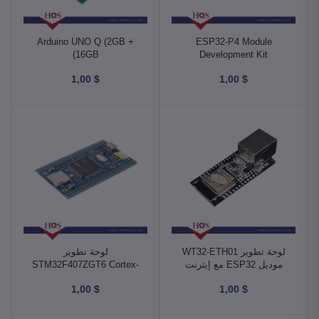
Arduino UNO Q (2GB +
ESP32-P4 Module
16GB)
Development Kit
$ 1,00
$ 1,00
لوحة تطوير WT32-ETH01
لوحة تطوير
موديل ESP32 مع إيثرنت
STM32F407ZGT6 Cortex-
وواي فاي وبلوتوث 100
M4
$ 1,00
$ 1,00
ميجابت