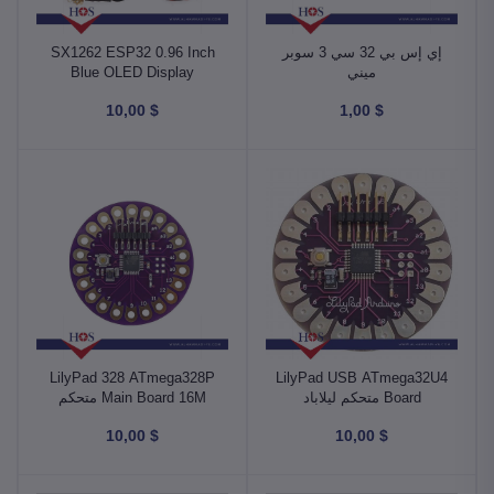
إي إس بي 32 سي 3 سوبر
SX1262 ESP32 0.96 Inch
ميني
Blue OLED Display
Bluetooth WIFI Kit 32
$ 10,00
$ 1,00
Module IOT Development
Board for Ardu w/ Antenna
868-915mhz متحكم لورا
LilyPad 328 ATmega328P
LilyPad USB ATmega32U4
Board متحكم ليلاباد
Main Board 16M متحكم
ليلاباد
$ 10,00
$ 10,00