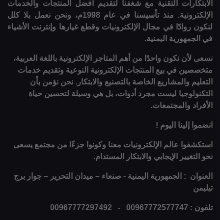
الابتكارات التقنية مع شغفنا لتقديم أفضل المنتجات والخدمات
الإلكترونية. منذ تأسيسنا في عام 1998م، ونحن نعمل بلا كلل
لنكون روادًا في مجال الإلكترونيات وقطع غيارها وإنترنت الأشياء
في الجمهورية اليمنية.
نسعى لأن نكون واحدًا من أهم المتاجر الإلكترونية باللغة العربية،
متخصصين في بيع المنتجات الإلكترونية النوعية وتقديم خدمات
التعليم والمشاريع الخاصة بالتصنيع والابتكار. نحن نؤمن بأن
التكنولوجيا ليست مجرد أدوات، بل هي وسيلة لتحسين حياة
الأفراد والمجتمعات.
انضموا إلينا اليوم !
استكشفوا عالم الإلكترونيات معنا وكونوا جزءًا من مجتمع يسعى
نحو التغيير الإيجابي والابتكار المستدام.
العنوان : الجمهورية اليمنية - صنعاء – ميدان التحرير – جوار برج
تيليمن
تلفون : 00967772577747 - 00967777297492