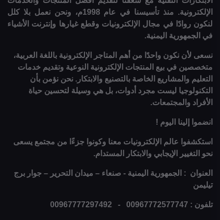
الابتكارات التقنية مع شغفنا لتقديم أفضل المنتجات والخدمات
الإلكترونية. منذ تأسيسنا في عام 1998م، ونحن نعمل بلا كلل
لنكون روادًا في مجال الإلكترونيات وقطع غيارها وإنترنت الأشياء
في الجمهورية اليمنية.
نسعى لأن نكون واحدًا من أهم المتاجر الإلكترونية باللغة العربية،
متخصصين في بيع المنتجات الإلكترونية النوعية وتقديم خدمات
التعليم والمشاريع الخاصة بالتصنيع والابتكار. نحن نؤمن بأن
التكنولوجيا ليست مجرد أدوات، بل هي وسيلة لتحسين حياة
الأفراد والمجتمعات.
انضموا إلينا اليوم !
استكشفوا عالم الإلكترونيات معنا وكونوا جزءًا من مجتمع يسعى
نحو التغيير الإيجابي والابتكار المستدام.
العنوان : الجمهورية اليمنية - صنعاء – ميدان التحرير – جوار برج
تيليمن
تلفون : 00967772577747 - 00967777297492