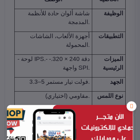
الوظيفة
شاشة ألوان حادة للأنظمة
المدمجة.
التطبيقات
أجهزة الألعاب، الشاشات
المحمولة.
الميزات
- لوحة IPS.- دقة 240 × 320.-
الرئيسية
واجهة SPI.
الجهد
3.3–5 فولت تيار مستمر.
نوع اللمس
مقاومي (اختياري).
منتجات ذات صله