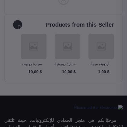
Products from this Seller
و –
اردوينو ميجا -
سيارة روبوتية
سيارة روبوت
مجموع
A
Ardunio Mega
ذكية Smart
دبابة Tank
$ 10,00
$ 10,00
$ 10,00
$ 1,00
m Kit
Robot Car
Robotics Car
2560
مرحبًا بكم في متجر الحمادي للإلكترونيات، حيث تلتقي