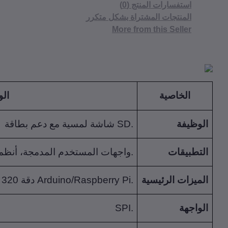
استفسارات المنتج (0)
المنتجات المشتراة بشكل متكرر
More from this Seller
الخاصية
ال
الوظيفة
شاشة لمسية مع دعم بطاقة SD.
التطبيقات
واجهات المستخدم المدمجة، أنظمة الوسائط المتعددة.
الميزات الرئيسية
- دقة 320 × 240.- لمس مقاومي.- متوافق مع Arduino/Raspberry Pi.
الواجهة
SPI.