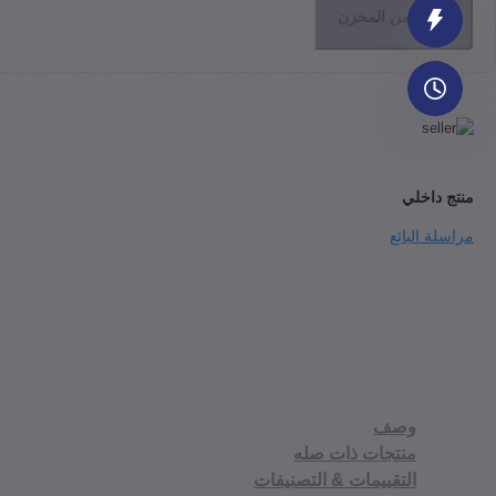
إنتهى من المخزن
منتج داخلي
مراسلة البائع
وصف
منتجات ذات صله
التقييمات & التصنيفات