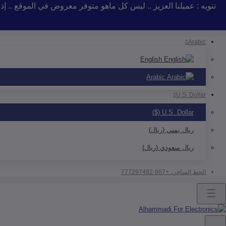
تنويه : عميلنا العزيز .. ليس كل ماهو متوفر معروض في الموقع .. 
Arabic
English
Arabic
U.S. Dollar
U.S. Dollar ($)
ريال يمني (ريال)
ريال سعودي (ريال)
الخط الساخن:
+967-777297492