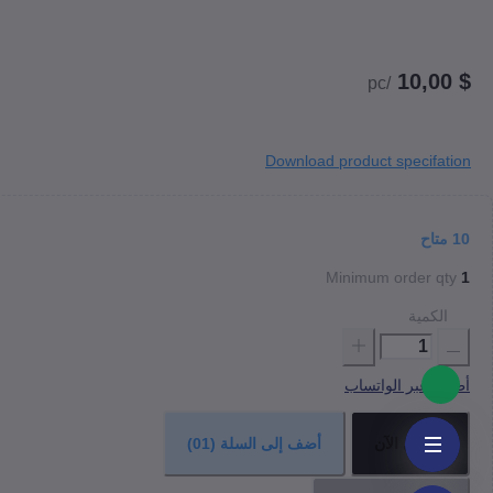
$ 10,00
/pc
Download product specifation
10
متاح
Minimum order qty
1
الكمية
أطلب عبر الواتساب
اشتري الآن
أضف إلى السلة
(01)