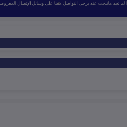
إذا لم تجد ماتبحث عنه يرجى التواصل معنا على وسائل الإتصال المعروض