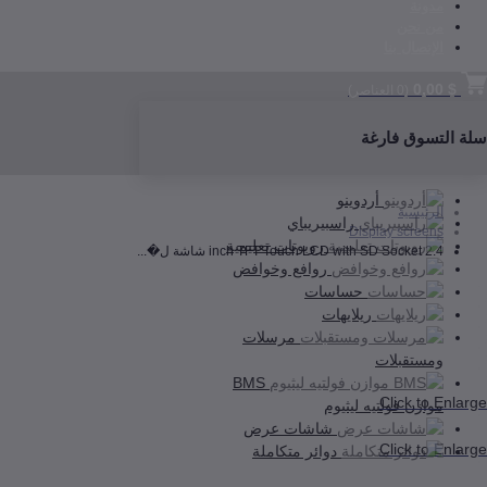
مدونة
من نحن
الإتصال بنا
$ 0,00
(
0
العناصر)
سلة التسوق فارغة
أردوينو
الرئيسية
راسبيريباي
Display screens
روبوتات تعليمية
2.4 inch TFT Touch LCD with SD Socket شاشة ل�...
روافع وخوافض
حساسات
ريلايهات
مرسلات
ومستقبلات
BMS
Click to Enlarge
موازن فولتيه ليثيوم
شاشات عرض
Click to Enlarge
دوائر متكاملة