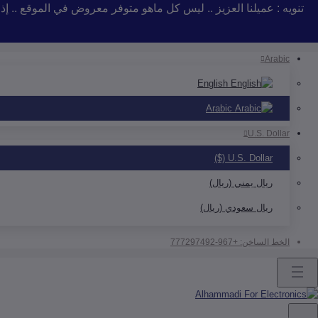
تنويه : عميلنا العزيز .. ليس كل ماهو متوفر معروض في الموقع .. 
Arabic
English
Arabic
U.S. Dollar
U.S. Dollar ($)
ريال يمني (ريال)
ريال سعودي (ريال)
الخط الساخن:
+967-777297492