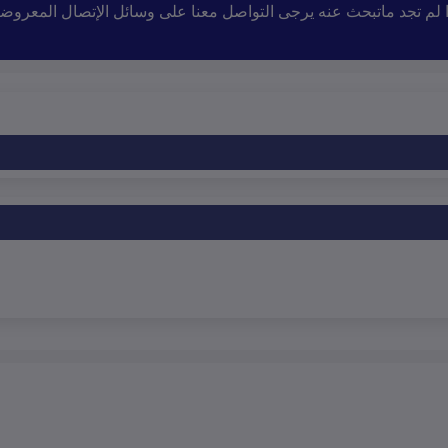
إذا لم تجد ماتبحث عنه يرجى التواصل معنا على وسائل الإتصال المعروض