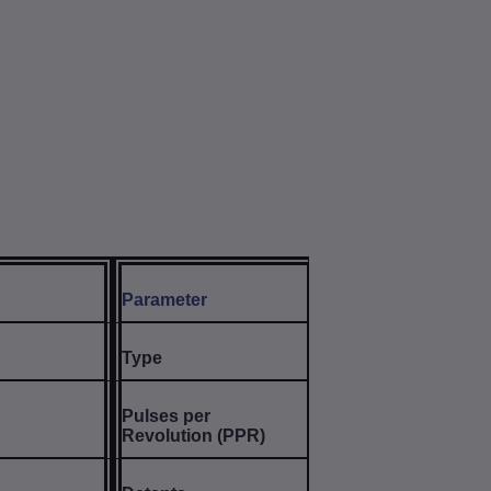
Parameter
Type
Pulses per
Revolution (PPR)