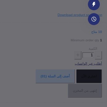
Download product specifation
10
متاح
Minimum order qty
1
الكمية
أطلب عبر الواتساب
اشتري الآن
أضف إلى السلة
(01)
إنتهى من المخزن