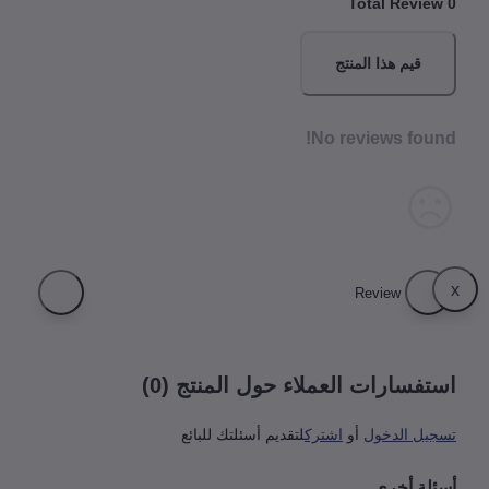
Total Revi
قيم هذا المنتج
No reviews fou
فسارات العملاء حول المنتج (0)
يل الدخول
أو
اشترك
لتقديم أسئلتك للبائع
لة أخرى