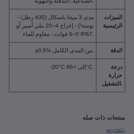
الصناعية، التدفئة والتهوية.
ميزات
- مدى 3 ميجا باسكال (435 رطل/
رئيسية
بوصة²).- إخراج 4–20 ملي أمبير أو
0–5 فولت.- مقاوم للماء IP67.
دقة
±0.5% من المدى الكامل.
رجة
-20°C إلى +85°C.
ارة
تجات ذات صله