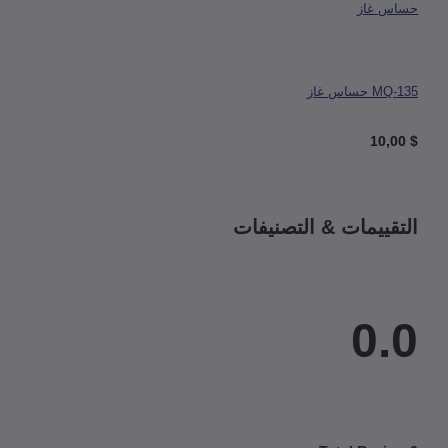
 حساس غاز
قييمات & التصنيفات
0.