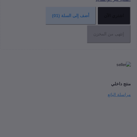
شتري الآن
أضف إلى السلة
(01)
نتهى من المخزن
داخلي
ة البائع