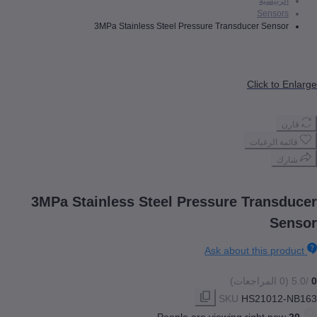
رئيسية
Senso
3MPa Stainless Steel Pressure Transducer Sens
Click to
 الرغبات
ك
3MPa Stainless Steel Pressure Trans
S
Ask about this pr
SKU
HS21012
People are viewing right no