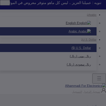
 : عميلنا العزيز .. ليس كل ماهو متوفر معروض في الموقع .. إذا لم 
Arab
English
Arabic
U.S. Doll
U.S. Dollar ($)
ريال يمني (ريال)
ريال سعودي (ريال)
ل الدخول
التسجيل