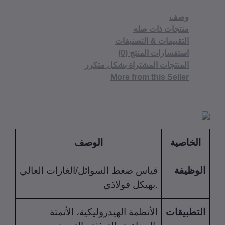
وصف
منتجات ذات صله
التقييمات & التصنيفات
استفسارات المنتج (0)
المنتجات المشتراة بشكل متكرر
More from this Seller
الخاصية
الوصف
وظيفة
قياس ضغط السوائل/الغازات العالي
بهيكل فولاذي.
تطبيقات
الأنظمة الهيدروليكية، الأتمتة