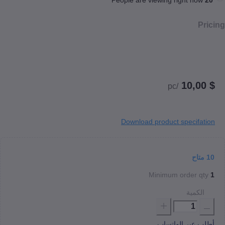
/pc
Download product specif
اح
Minimum order 
كمية
عبر الواتساب