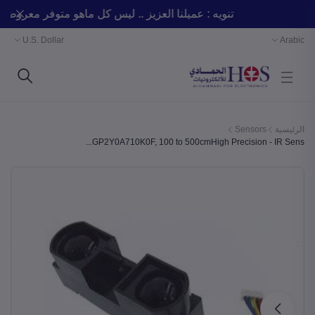
تنويه : عميلنا العزيز .. ليس كل ماهو متوفر معر
U.S. Dollar
Arabic
الرئيسية
Sensors
GP2Y0A710K0F, 100 to 500cmHigh Precision - IR Sens...