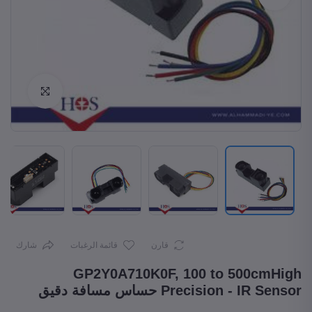
Enlarge
قارن
قائمة الرغبات
شارك
GP2Y0A710K0F, 100 to 500cmHigh
Precision - IR Sensor حساس مسافة دقيق