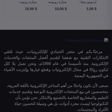
و –
اردوينو ميجا -
سيارة روبوتية
سيارة روبوت
مجموع
A
Ardunio Mega
ذكية Smart
دبابة Tank
$ 10,00
$ 10,00
$ 10,00
$ 1,00
m Kit
Robot Car
Robotics Car
2560
مرحبًا بكم في متجر الحمادي للإلكترونيات، حيث تلتقي
الابتكارات التقنية مع شغفنا لتقديم أفضل المنتجات والخدمات
الإلكترونية. منذ تأسيسنا في عام 1998م، ونحن نعمل بلا كلل
لنكون روادًا في مجال الإلكترونيات وقطع غيارها وإنترنت الأشياء
في الجمهورية اليمنية.
نسعى لأن نكون واحدًا من أهم المتاجر الإلكترونية باللغة العربية،
متخصصين في بيع المنتجات الإلكترونية النوعية وتقديم خدمات
التعليم والمشاريع الخاصة بالتصنيع والابتكار. نحن نؤمن بأن
التكنولوجيا ليست مجرد أدوات، بل هي وسيلة لتحسين حياة
الأفراد والمجتمعات.