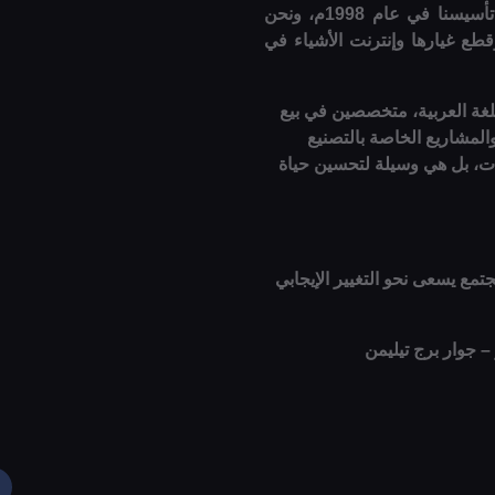
لتقديم أفضل المنتجات والخدمات الإلكترونية. منذ تأسيسنا في عام 1998م، ونحن
قطع غيارها وإنترنت الأشياء في
للغة العربية، متخصصين في بيع
والمشاريع الخاصة بالتصنيع
وات، بل هي وسيلة لتحسين حياة
تمع يسعى نحو التغيير الإيجابي
 – جوار برج تيليمن