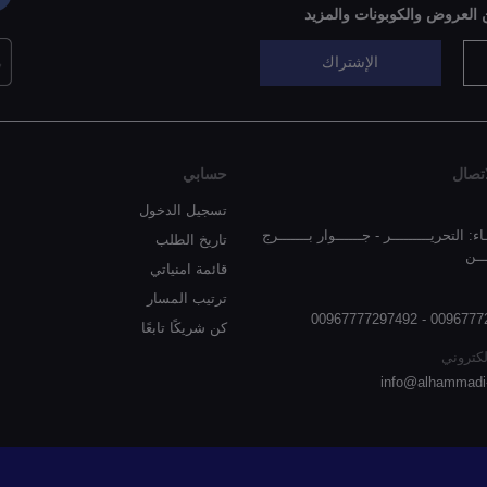
 العروض والكوبونات والمزيد
الإشتراك
تصال
حسابي
تسجيل الدخول
اء: التحريـــــــــر - جــــــوار بـــــــرج
تاريخ الطلب
ـــن
قائمة امنياتي
ترتيب المسار
00967772577747 -
كن شريكًا تابعًا
إلكتروني
info@alhammadi
يجيتال
|
أوكيانوس سوفت