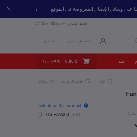
اصل معنا على وسائل الإتصال المعروضة في الموقع
مرحبا بكم في 
الخط الساخن:
+967-777297492
تسجيل الدخول
التسجيل
$ 0,00
مدونة
من نحن
الإتصال بنا
(
0
العناصر)
قارن
قائمة الرغبات
شارك
Fan
Ask about this product
HS-FAN003
SKU
P