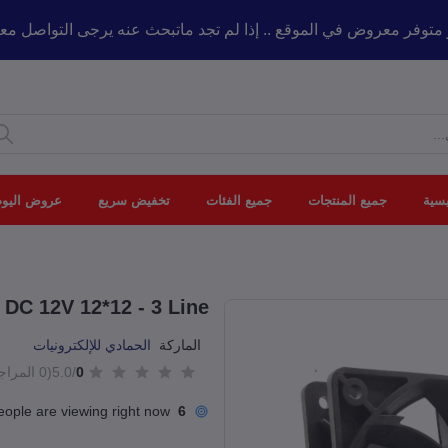
 كل ماهو متوفر معروض في الموقع .. إذا لم تجد ماتبحث عنه يرجى التو
يسية
جميع المنتجات
جميع الفئات
تخفيض سريع
عروض اليوم
 DC 12V 12*12 - 3 Line
الماركة
الحمادي للإلكترونيات
0
/5.0
(0 المراجعات)
eople are viewing right now
6