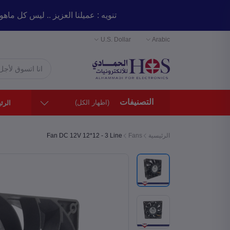
تنويه : عميلنا العزيز .. ليس
U.S. Dollar
Arabic
التصنيفات
(اظهار الكل)
الرئ
الرئيسية
Fans
Fan DC 12V 12*12 - 3 Line