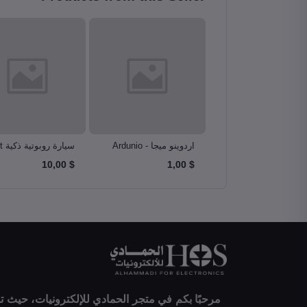
أردوينو أونو – Arduino
اردوينو ميجا - Ardunio
سيا
Robotics Car
Mega 2560
u
$ 10,00
$ 1,00
مرحبًا بكم في متجر الحمادي للإلكترونيات، حيث تلت