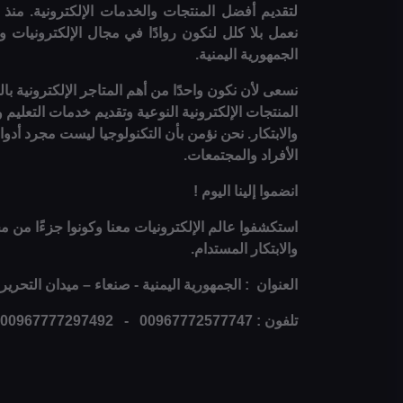
نعمل بلا كلل لنكون روادًا في مجال الإلكترونيات و
الجمهورية اليمنية.
نسعى لأن نكون واحدًا من أهم المتاجر الإلكترونية با
المنتجات الإلكترونية النوعية وتقديم خدمات التعليم 
والابتكار. نحن نؤمن بأن التكنولوجيا ليست مجرد أد
الأفراد والمجتمعات.
انضموا إلينا اليوم !
استكشفوا عالم الإلكترونيات معنا وكونوا جزءًا من مج
والابتكار المستدام.
العنوان : الجمهورية اليمنية - صنعاء – ميدان التحرير
تلفون : 00967772577747 - 00967777297492