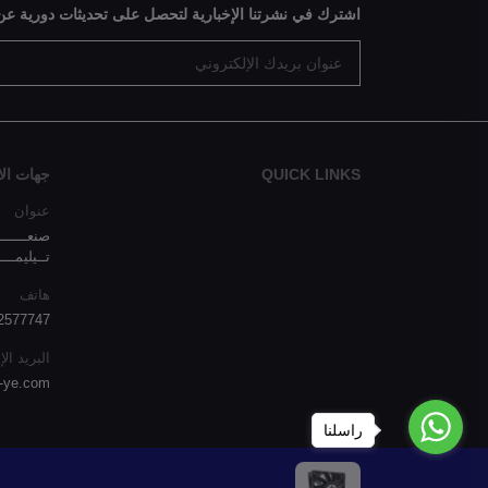
اشترك في نشرتنا الإخبارية لتحصل على تحديثات دورية عن
QUICK LINKS
جهات الا
عنوان
صنعـــــــ
تــيليمـــ
هاتف
 00967777297492
البريد ال
-ye.com
راسلنا
الحمادي للإلكترونيات 2025 © تطوير بواسطة
يمن د