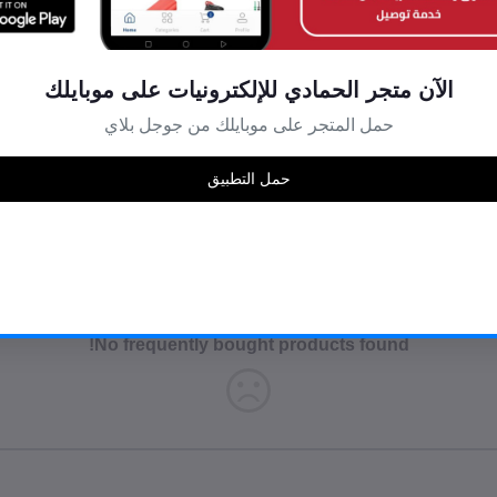
No frequently bought products found!