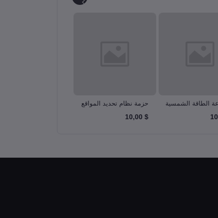
ة الطاقة الشمسية
حزمة نظام تحديد المواقع
مجموعة روبوت العنكبوت
solar ener
العالمي GPS Pack
Spider Robot kit
$ 10,00
$ 10,00