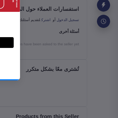
استفسارات العملاء حول المنتج (0)
تسجيل الدخول
أو
اشترك
لتقديم أسئلتك للبائع
أسئلة أخرى
No queries have been asked to the seller yet
تُشترى معًا بشكل متكرر
Products from this Seller