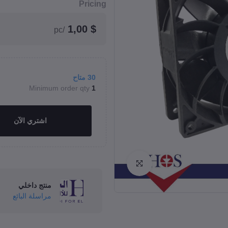
Pricing
$ 1,00
/pc
30
متاح
Minimum order qty
1
اشتري الآن
Click to Enlarge
منتج داخلي
مراسلة البائع