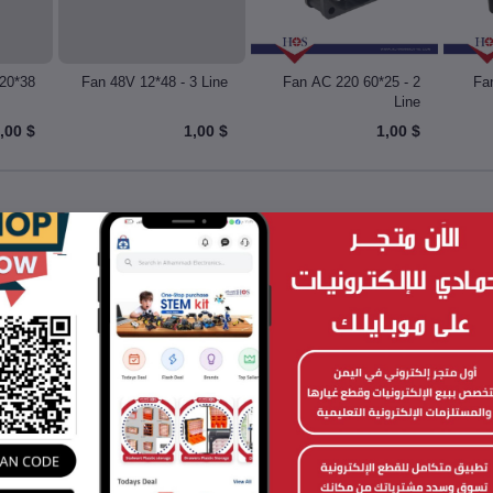
20*38
Fan 48V 12*48 - 3 Line
Fan AC 220 60*25 - 2
Fa
Line
$ 1,00
$ 1,00
$ 1,00
To
No reviews found!
Failed to load reviews.