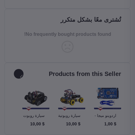
تُشترى معًا بشكل متكرر
No frequently bought products found!
Products from this Seller
و –
اردوينو ميجا -
سيارة روبوتية
سيارة روبوت
مجموع
A
Ardunio Mega
ذكية Smart
دبابة Tank
$ 10,00
$ 10,00
$ 10,00
$ 1,00
m Kit
Robot Car
Robotics Car
2560