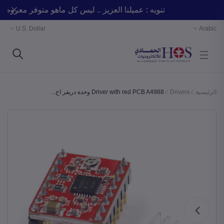
تنويه : عميلنا العزيز .. ليس كل ماهو متوفر مع
U.S. Dollar
Arabic
الرئيسية
Drivers
Driver with red PCB A4988 وحدة دريفر اح...