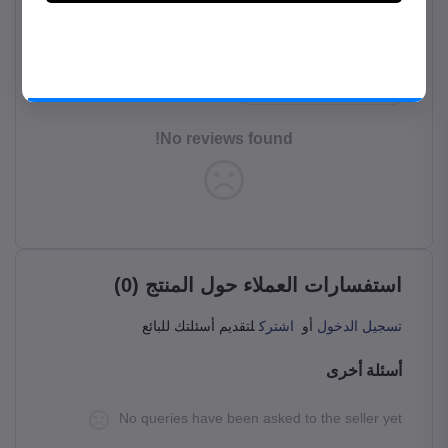
الآن متجر الحمادي للإلكترونيات على
موبايلك
قيم هذا المنتج
حمل المتجر على موبايلك من جوجل بلاي
حمل التطبيق
No reviews found!
استفسارات العملاء حول المنتج (0)
تسجيل الدخول
أو
اشترك
لتقديم أسئلتك للبائع
أسئلة أخرى
No queries have been asked to the seller yet