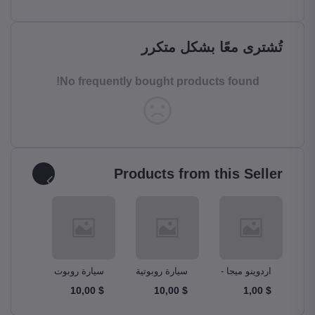
تُشترى معًا بشكل متكرر
No frequently bought products found!
Products from this Seller
و –
اردوينو ميجا -
سيارة روبوتية
سيارة روبوت
مجموع
A
Ardunio Mega
ذكية Smart
دبابة Tank
$ 10,00
$ 10,00
$ 10,00
$ 1,00
m Kit
Robot Car
Robotics Car
2560