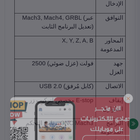
الإدخال
التوافق
Mach3, Mach4, GRBL (عبر
تعديل البرنامج الثابت)
المحاور
X, Y, Z, A, B
المدعومة
جهد
2500 فولت (عزل ضوئي)
العزل
الاتصال
USB 2.0 (كابل مُرفق)
إيقاف
مخصص لتركيب زر E-stop
الطوارئ
البرامج
برنامج التحكم CNC Mach3
المدعومة