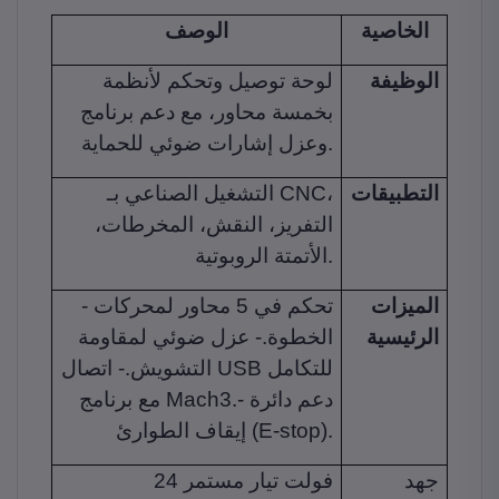
الخاصية
الوصف
الوظيفة
لوحة توصيل وتحكم لأنظمة
بخمسة محاور، مع دعم برنامج
وعزل إشارات ضوئي للحماية.
التطبيقات
التشغيل الصناعي بـ CNC،
التفريز، النقش، المخرطات،
الأتمتة الروبوتية.
الميزات
- تحكم في 5 محاور لمحركات
الرئيسية
الخطوة.- عزل ضوئي لمقاومة
التشويش.- اتصال USB للتكامل
مع برنامج Mach3.- دعم دائرة
إيقاف الطوارئ (E-stop).
جهد
24 فولت تيار مستمر