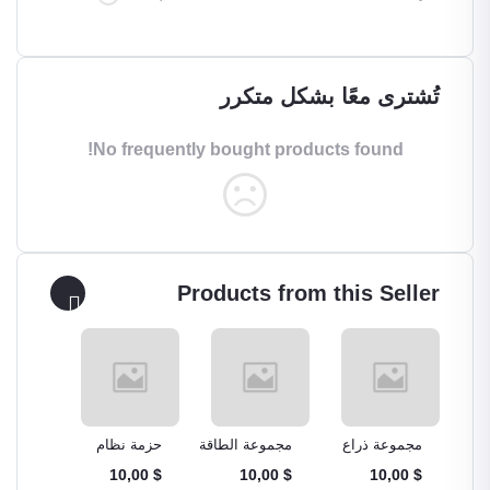
تُشترى معًا بشكل متكرر
No frequently bought products found!
Products from this Seller
وت
مجموعة ذراع
مجموعة الطاقة
حزمة نظام
مجموع
الروبوت Robot
الشمسية solar
تحديد المواقع
العنك
$ 10,00
$ 10,00
$ 10,00
$ 10,00
Robot
العالمي GPS
energy kit
Arm Kit