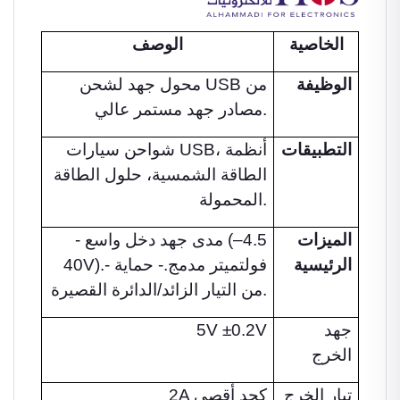
الخاصية
الوصف
الوظيفة
محول جهد لشحن USB من
مصادر جهد مستمر عالي.
التطبيقات
شواحن سيارات USB، أنظمة
الطاقة الشمسية، حلول الطاقة
المحمولة.
الميزات
- مدى جهد دخل واسع (4.5–
الرئيسية
40V).- فولتميتر مدمج.- حماية
من التيار الزائد/الدائرة القصيرة.
5V ±0.2V
جهد
الخرج
تيار الخرج
2A كحد أقصى