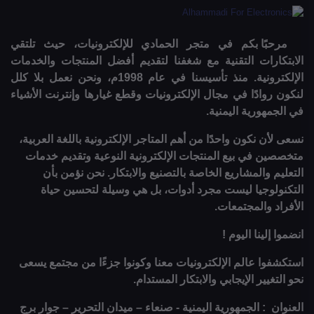
مرحبًا بكم في متجر الحمادي للإلكترونيات، حيث تلتقي
الابتكارات التقنية مع شغفنا لتقديم أفضل المنتجات والخدمات
الإلكترونية. منذ تأسيسنا في عام 1998م، ونحن نعمل بلا كلل
لنكون روادًا في مجال الإلكترونيات وقطع غيارها وإنترنت الأشياء
في الجمهورية اليمنية.
نسعى لأن نكون واحدًا من أهم المتاجر الإلكترونية باللغة العربية،
متخصصين في بيع المنتجات الإلكترونية النوعية وتقديم خدمات
التعليم والمشاريع الخاصة بالتصنيع والابتكار. نحن نؤمن بأن
التكنولوجيا ليست مجرد أدوات، بل هي وسيلة لتحسين حياة
الأفراد والمجتمعات.
انضموا إلينا اليوم !
استكشفوا عالم الإلكترونيات معنا وكونوا جزءًا من مجتمع يسعى
نحو التغيير الإيجابي والابتكار المستدام.
العنوان : الجمهورية اليمنية - صنعاء – ميدان التحرير – جوار برج