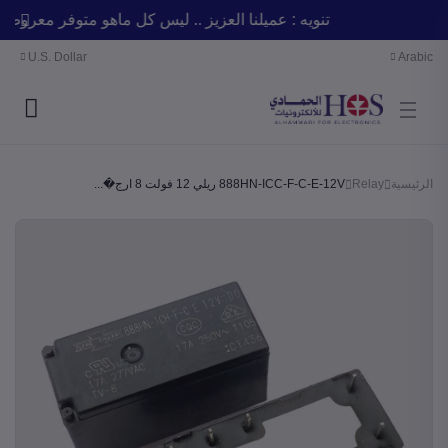
تنويه : عميلنا العزيز .. ليس كل ماهو متوفر معر
U.S. Dollar
Arabic
الرئيسية
Relay
888HN-ICC-F-C-E-12V ريلي 12 فولت 8 ارج�...