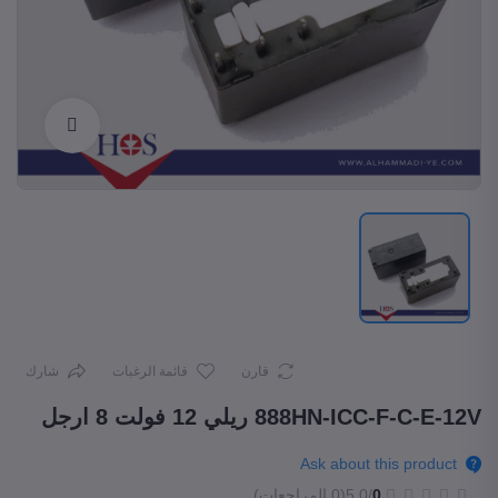
Enlarge
قارن
قائمة الرغبات
شارك
888HN-ICC-F-C-E-12V ريلي 12 فولت 8 ارجل
Ask about this product
0
/5.0
(0 المراجعات)