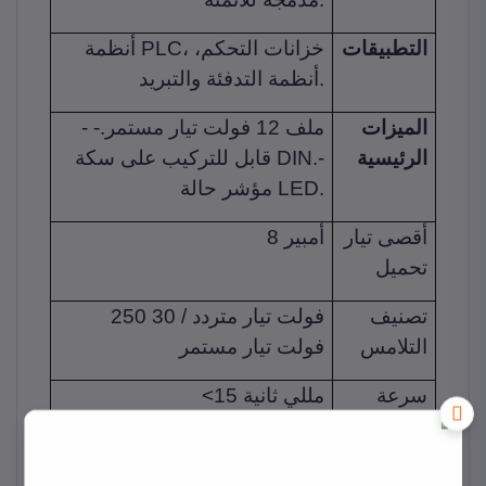
التطبيقات
أنظمة PLC، خزانات التحكم،
أنظمة التدفئة والتبريد.
الميزات
- ملف 12 فولت تيار مستمر.-
الرئيسية
قابل للتركيب على سكة DIN.-
مؤشر حالة LED.
أقصى تيار
8 أمبير
تحميل
تصنيف
250 فولت تيار متردد / 30
التلامس
فولت تيار مستمر
سرعة
<15 مللي ثانية
التبديل