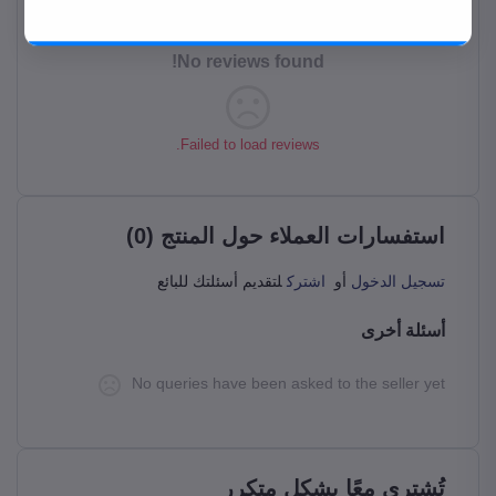
حمل المتجر على موبايلك من جوجل بلاي
No reviews found!
حمل التطبيق
Failed to load reviews.
استفسارات العملاء حول المنتج (0)
تسجيل الدخول
أو
اشترك
لتقديم أسئلتك للبائع
أسئلة أخرى
No queries have been asked to the seller yet
تُشترى معًا بشكل متكرر