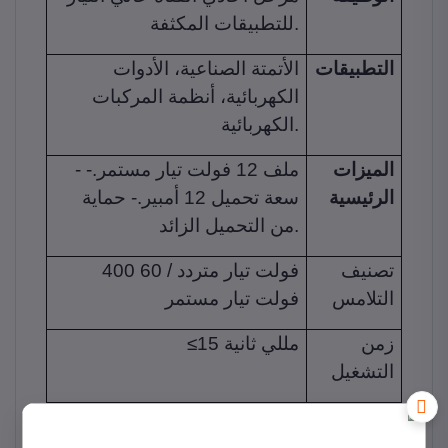
للتطبيقات المكثفة.
التطبيقات
الأتمتة الصناعية، الأدوات
الكهربائية، أنظمة المركبات
الكهربائية.
الميزات
- ملف 12 فولت تيار مستمر.-
الرئيسية
سعة تحميل 12 أمبير.- حماية
من التحميل الزائد.
تصنيف
400 فولت تيار متردد / 60
التلامس
فولت تيار مستمر
زمن
≤15 مللي ثانية
التشغيل
جهد
2500 فولت
العزل