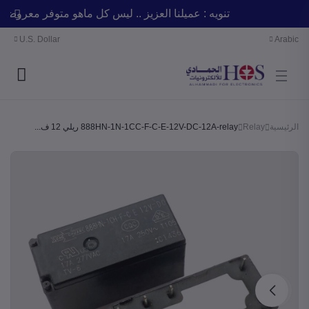
تنويه : عميلنا العزيز .. ليس كل ماهو متوفر معر
U.S. Dollar
Arabic
الرئيسية
Relay
888HN-1N-1CC-F-C-E-12V-DC-12A-relay ريلي 12 ف...