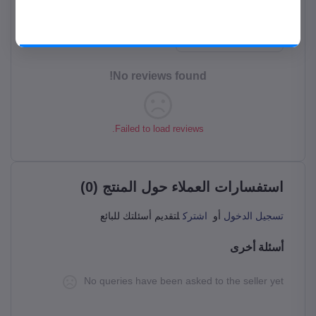
موبايلك
حمل المتجر على موبايلك من جوجل بلاي
قيم هذا المنتج
حمل التطبيق
No reviews found!
Failed to load reviews.
استفسارات العملاء حول المنتج (0)
تسجيل الدخول
أو
اشترك
لتقديم أسئلتك للبائع
أسئلة أخرى
No queries have been asked to the seller yet