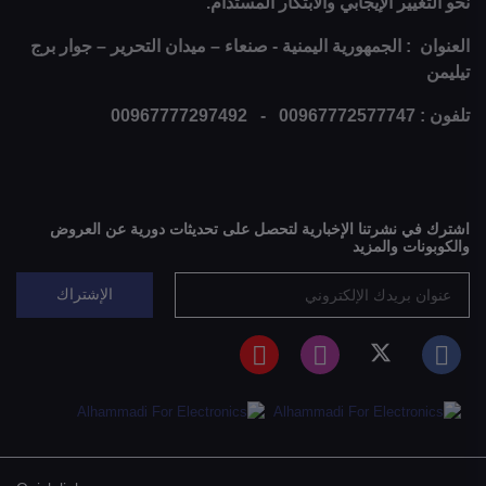
نحو التغيير الإيجابي والابتكار المستدام.
العنوان : الجمهورية اليمنية - صنعاء – ميدان التحرير – جوار برج
تيليمن
تلفون : 00967772577747 - 00967777297492
اشترك في نشرتنا الإخبارية لتحصل على تحديثات دورية عن العروض
والكوبونات والمزيد
الإشتراك