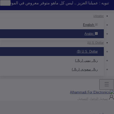
 : عميلنا العزيز .. ليس كل ماهو متوفر معروض في الموقع .. إذا لم 
Arab
English
Arabic
U.S. Doll
U.S. Dollar ($)
ريال يمني (ريال)
ريال سعودي (ريال)
ل الدخول
التسجيل