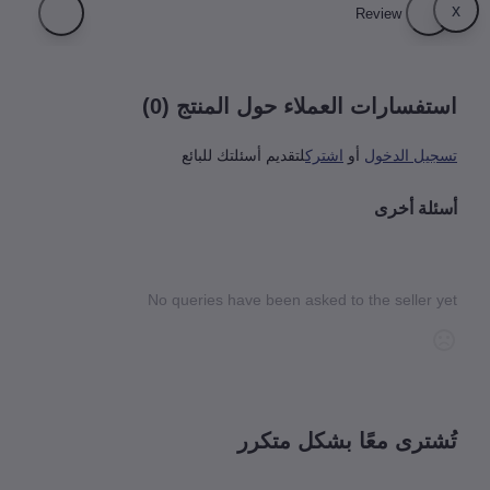
فسارات العملاء حول المنتج (0)
يل الدخول
أو
اشترك
لتقديم أسئلتك للبائع
لة أخرى
No queries have been asked to the seller 
شترى معًا بشكل متكرر