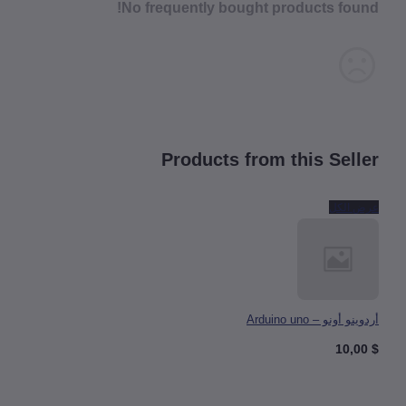
No frequently bought products fou
Products from this Sell
 الكل
 أونو – Arduino uno