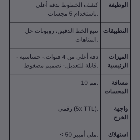
وظيفة
كشف الخطوط بدقة أعلى
باستخدام 5 مجسات.
تطبيقات
تتبع الخط الدقيق، روبوتات حل
المتاهات.
ميزات
- دقة أعلى من 4 قنوات.- حساسية
رئيسية
قابلة للتعديل.- تصميم مضغوط.
سافة
10 مم.
لمجسات
جهة
رقمي (5x TTL).
خرج
تهلاك
< 50 ملي أمبير.