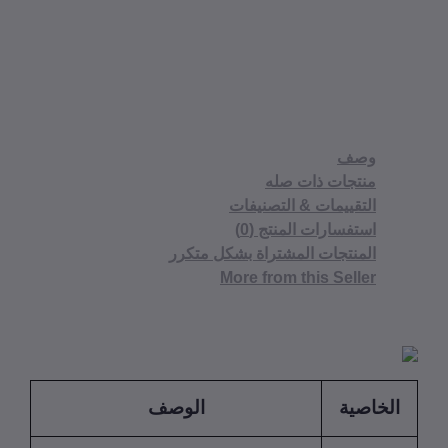
وصف
منتجات ذات صله
التقييمات & التصنيفات
استفسارات المنتج (0)
المنتجات المشتراة بشكل متكرر
More from this Seller
الخاصية
الوصف