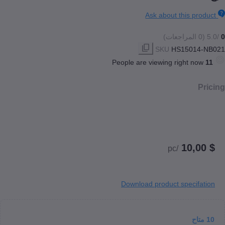
Ask about this pr
SKU
HS15014
People are viewing right no
/pc
Download product specif
اح