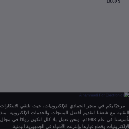
USBLogic Analyze فاحص قنوات لوجك
ف إلى السلة
إنتهى من المخزن
ا بكم في متجر الحمادي للإلكترونيات، حيث تلتقي الابتكارات
 مع شغفنا لتقديم أفضل المنتجات والخدمات الإلكترونية. منذ
تأسيسنا في عام 1998م، ونحن نعمل بلا كلل لنكون روادًا في مجال
نيات وقطع غيارها وإنترنت الأشياء في الجمهورية اليمنية.