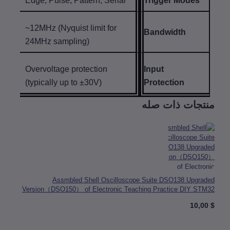
Edge, Pulse, Pattern, Serial
Trigger Modes
~12MHz (Nyquist limit for
Bandwidth
24MHz sampling)
Overvoltage protection
Input
(typically up to ±30V)
Protection
تجات ذات صله
Assmbled Shell Oscilloscope Suite DSO138 Upgra
Version（DSO150） of Electronic Teaching Practice DIY ST
Su