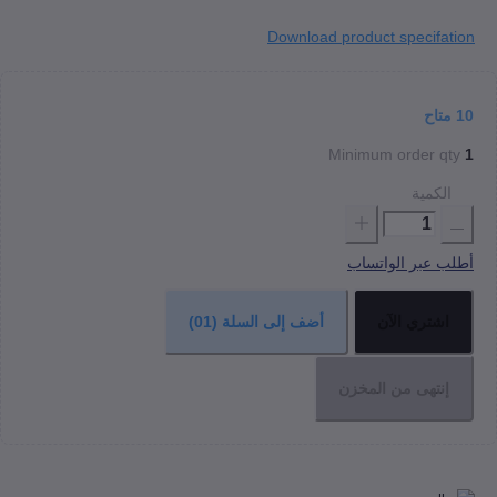
Download product specif
اح
Minimum order 
كمية
عبر الواتساب
شتري الآن
أضف إلى السلة
(01)
نتهى من المخزن