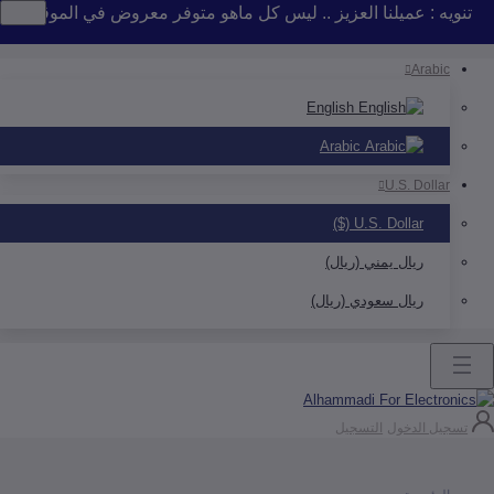
 : عميلنا العزيز .. ليس كل ماهو متوفر معروض في الموقع .. إذا لم 
Arab
English
Arabic
U.S. Doll
U.S. Dollar ($)
ريال يمني (ريال)
ريال سعودي (ريال)
ل الدخول
التسجيل