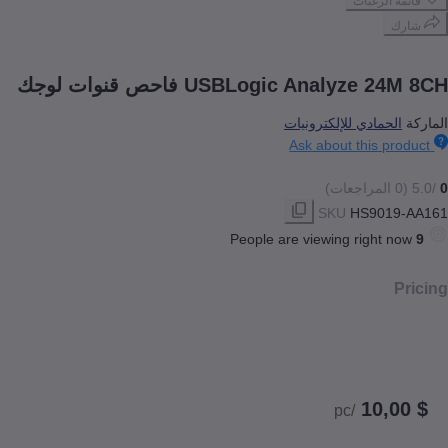
 الرغبات
ك
USBLogic Analyze فاحص قنوات لوجك
لحمادي للإلكترونيات
Ask about this pr
SKU
HS9019
People are viewing right n
/pc