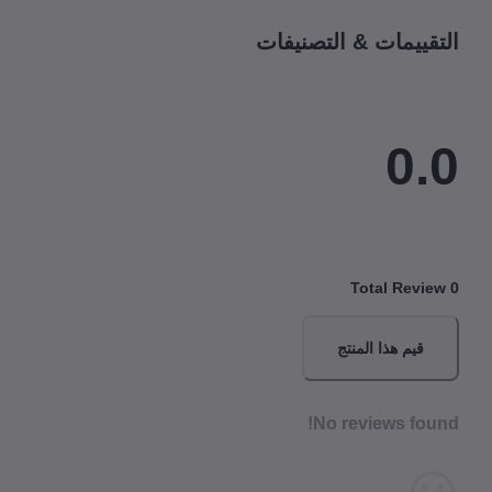
قييمات & التصنيفات
0.
Total Revi
قيم هذا المنتج
No reviews fou