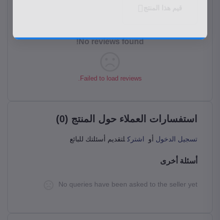
قيم هذا المنتج
No reviews found!
Failed to load reviews.
استفسارات العملاء حول المنتج (0)
تسجيل الدخول
أو
اشترك
لتقديم أسئلتك للبائع
أسئلة أخرى
No queries have been asked to the seller yet