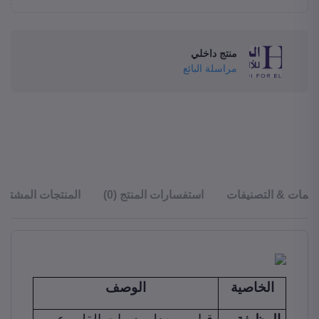
منتج داخلي
مراسلة البائع
قييمات & التصنيفات
استفسارات المنتج (0)
المنتجات المشترا
الخاصية
الوصف