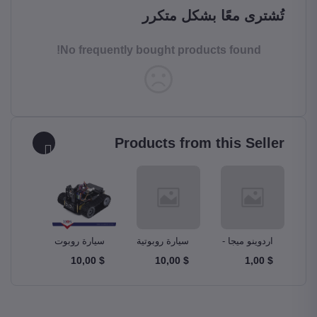
تُشترى معًا بشكل متكرر
No frequently bought products found!
Products from this Seller
و –
اردوينو ميجا -
سيارة روبوتية
سيارة روبوت
مجموع
A
Ardunio Mega
ذكية Smart
دبابة Tank
$ 10,00
$ 10,00
$ 10,00
$ 1,00
m Kit
Robot Car
Robotics Car
2560