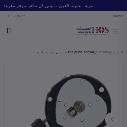
تنويه : عميلنا العزيز .. ليس كل ماهو متوفر معر
U.S. Dollar
Arabic
الرئيسية
Sensors
The pulse sensor حساس نبضات القلب