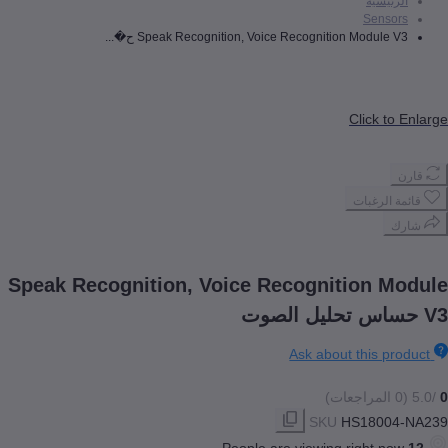
رئيسية
Senso
Speak Recognition, Voice Recognition Module  ح�...
Click to
 الرغبات
ك
Speak Recognition, Voice Recognition M
Ask about this pr
SKU
HS18004
People are viewing right n