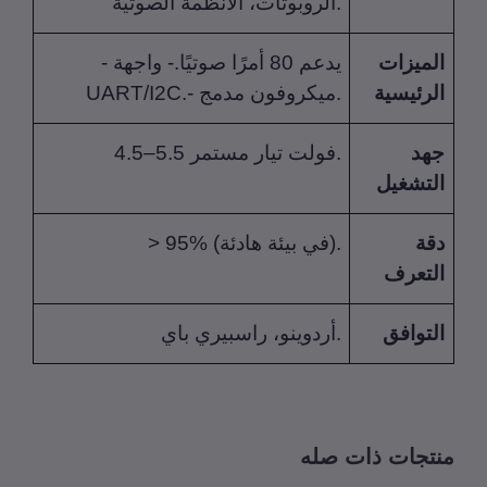
الروبوتات، الأنظمة الصوتية.
ميزات
- يدعم 80 أمرًا صوتيًا.- واجهة
رئيسية
UART/I2C.- ميكروفون مدمج.
هد
4.5–5.5 فولت تيار مستمر.
تشغيل
ة
> 95% (في بيئة هادئة).
تعرف
توافق
أردوينو، راسبيري باي.
تجات ذات صله