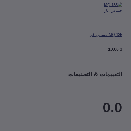
 حساس غاز
قييمات & التصنيفات
0.