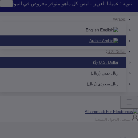
 : عميلنا العزيز .. ليس كل ماهو متوفر معروض في الموقع .. إذا لم 
Arab
English
Arabic
U.S. Doll
U.S. Dollar ($)
ريال يمني (ريال)
ريال سعودي (ريال)
ل الدخول
التسجيل