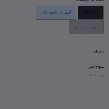
شتري الآن
أضف إلى السلة
(01)
نتهى من المخزن
داخلي
ة البائع