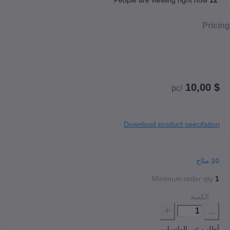
/pc
Download product specif
اح
Minimum order 
كمية
عبر الواتساب