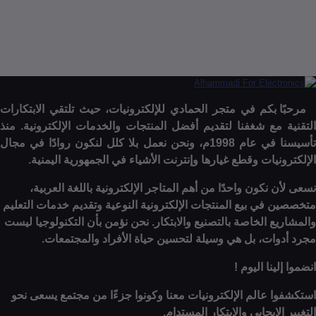
ف إلى السلة
إنتهى من المخزن
ا بكم في متجر الحمادي للإلكترونيات، حيث تلتقي الابتكارات
 مع شغفنا لتقديم أفضل المنتجات والخدمات الإلكترونية. منذ
تأسيسنا في عام 1998م، ونحن نعمل بلا كلل لنكون روادًا في مجال
نيات وقطع غيارها وإنترنت الأشياء في الجمهورية اليمنية.
 نكون واحدًا من أهم المتاجر الإلكترونية باللغة العربية،
 في بيع المنتجات الإلكترونية النوعية وتقديم خدمات التعليم
ع الخاصة بالتصنيع والابتكار. نحن نؤمن بأن التكنولوجيا ليست
وات، بل هي وسيلة لتحسين حياة الأفراد والمجتمعات.
ينا اليوم !
ا عالم الإلكترونيات معنا وكونوا جزءًا من مجتمع يسعى نحو
الإيجابي والابتكار المستدام.