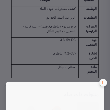
الوظيفة
كشف مستويات جودة الماء.
التطبيقات
الزراعة، أتمتة الحدائق.
الميزات
- خرج مزدوج (تناظري/رقمي).- عتبة قابلة
الرئيسية
للتعديل.- مقاوم للتآكل.
جهد
3.3–5V DC.
التشغيل
إشارة
تناظري (0–4.2V).
الخرج
مادة
مطلي بالنيكل.
المجس
منتجات ذات صله