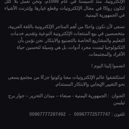
الإلكترونية. منذ تأسيسنا في عام 1998م، ونحن نعمل بلا كلل
لنكون روادًا في مجال الإلكترونيات وقطع غيارها وإنترنت الأشياء
في الجمهورية اليمنية.
نسعى لأن نكون واحدًا من أهم المتاجر الإلكترونية باللغة العربية،
متخصصين في بيع المنتجات الإلكترونية النوعية وتقديم خدمات
التعليم والمشاريع الخاصة بالتصنيع والابتكار. نحن نؤمن بأن
التكنولوجيا ليست مجرد أدوات، بل هي وسيلة لتحسين حياة
الأفراد والمجتمعات.
انضموا إلينا اليوم !
استكشفوا عالم الإلكترونيات معنا وكونوا جزءًا من مجتمع يسعى
نحو التغيير الإيجابي والابتكار المستدام.
العنوان : الجمهورية اليمنية - صنعاء – ميدان التحرير – جوار برج
تيليمن
تلفون : 00967772577747 - 00967777297492