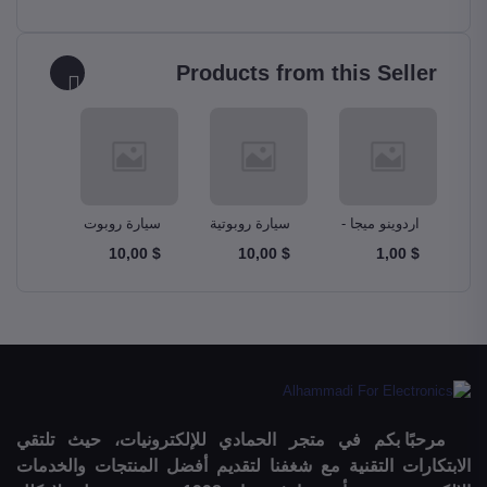
Products from this Seller
و –
اردوينو ميجا -
سيارة روبوتية
سيارة روبوت
مجموع
A
Ardunio Mega
ذكية Smart
دبابة Tank
$ 10,00
$ 10,00
$ 10,00
$ 1,00
m Kit
Robot Car
Robotics Car
2560
مرحبًا بكم في متجر الحمادي للإلكترونيات، حيث تلتقي
الابتكارات التقنية مع شغفنا لتقديم أفضل المنتجات والخدمات