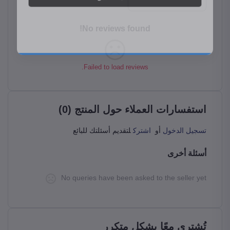
No reviews found!
Failed to load reviews.
استفسارات العملاء حول المنتج (0)
تسجيل الدخول
أو
اشترك
لتقديم أسئلتك للبائع
أسئلة أخرى
No queries have been asked to the seller yet
تُشترى معًا بشكل متكرر