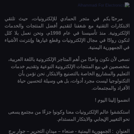
مرحبًا بكم في متجر الحمادي للإلكترونيات، حيث تلتقي
الابتكارات التقنية مع شغفنا لتقديم أفضل المنتجات والخدمات
الإلكترونية. منذ تأسيسنا في عام 1998م، ونحن نعمل بلا كلل
لنكون روادًا في مجال الإلكترونيات وقطع غيارها وإنترنت الأشياء
في الجمهورية اليمنية.
نسعى لأن نكون واحدًا من أهم المتاجر الإلكترونية باللغة العربية،
متخصصين في بيع المنتجات الإلكترونية النوعية وتقديم خدمات
التعليم والمشاريع الخاصة بالتصنيع والابتكار. نحن نؤمن بأن
التكنولوجيا ليست مجرد أدوات، بل هي وسيلة لتحسين حياة
الأفراد والمجتمعات.
انضموا إلينا اليوم !
استكشفوا عالم الإلكترونيات معنا وكونوا جزءًا من مجتمع يسعى
نحو التغيير الإيجابي والابتكار المستدام.
العنوان : الجمهورية اليمنية - صنعاء – ميدان التحرير – جوار برج