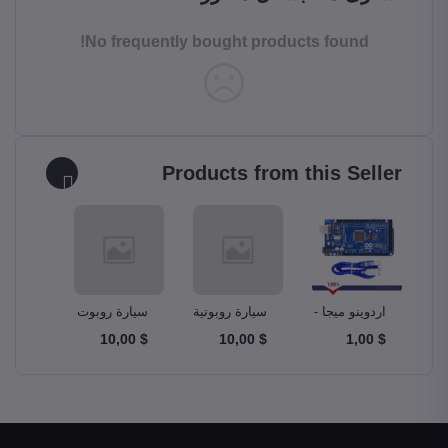
No frequently bought products found!
Products from this Seller
و –
اردوينو ميجا -
سيارة روبوتية
سيارة روبوت
مجموع
A
Ardunio Mega
ذكية Smart
دبابة Tank
$ 10,00
$ 10,00
$ 10,00
$ 1,00
m Kit
Robot Car
Robotics Car
2560