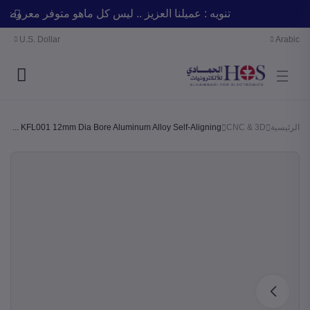
تنويه : عميلنا العزيز .. ليس كل ماهو متوفر معر
U.S. Dollar
Arabic
الرئيسية
CNC & 3D
KFL001 12mm Dia Bore Aluminum Alloy Self-Aligning ...