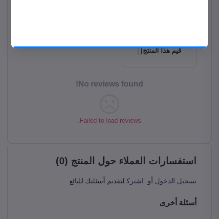
0.0
الآن متجر الحمادي للإلكترونيات على
Total Review
0
موبايلك
حمل المتجر على موبايلك من جوجل بلاي
قيم هذا المنتج
حمل التطبيق
No reviews found!
Failed to load reviews.
استفسارات العملاء حول المنتج (0)
تسجيل الدخول
أو
اشترك
لتقديم أسئلتك للبائع
أسئلة أخرى