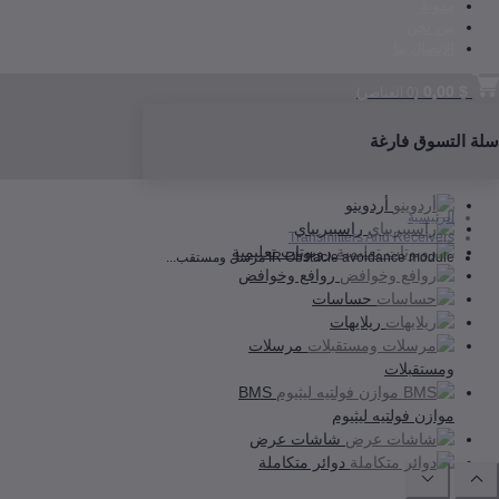
مدونة
من نحن
الإتصال بنا
$ 0,00
(
0
العناصر)
سلة التسوق فارغة
أردوينو
الرئيسية
راسبيريباي
Transmitters And Receivers
روبوتات تعليمية
IR Obstacle avoidance module مرسل ومستقب...
روافع وخوافض
حساسات
ريلايهات
مرسلات
ومستقبلات
BMS
موازن فولتيه ليثيوم
شاشات عرض
دوائر متكاملة