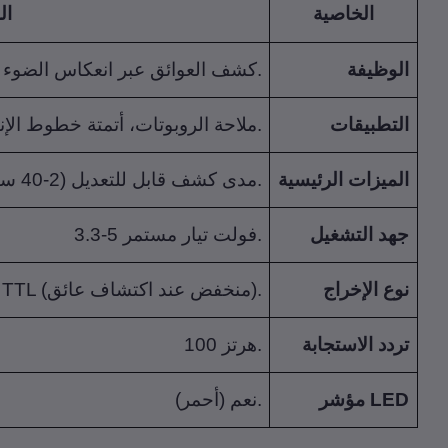
الخاصية
ال
الوظيفة
كشف العوائق عبر انعكاس الضوء تحت الأحمر.
التطبيقات
ملاحة الروبوتات، أتمتة خطوط الإنتاج.
الميزات الرئيسية
- مدى كشف قابل للتعديل (2-40 سم).- إخراج رقمي.- مقياس جهد مدمج.
جهد التشغيل
3.3-5 فولت تيار مستمر.
نوع الإخراج
TTL (منخفض عند اكتشاف عائق).
تردد الاستجابة
100 هرتز.
مؤشر LED
نعم (أحمر).