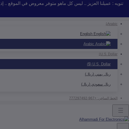
تنويه : عميلنا العزيز .. ليس كل ماهو متوفر معروض في الموقع .. 
Arabic
English
Arabic
U.S. Dollar
U.S. Dollar ($)
ريال يمني (ريال)
ريال سعودي (ريال)
الخط الساخن:
+967-777297492