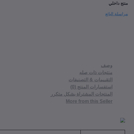
منتج داخلي
مراسلة البائع
وصف
منتجات ذات صله
التقييمات & التصنيفات
استفسارات المنتج (0)
المنتجات المشتراة بشكل متكرر
More from this Seller