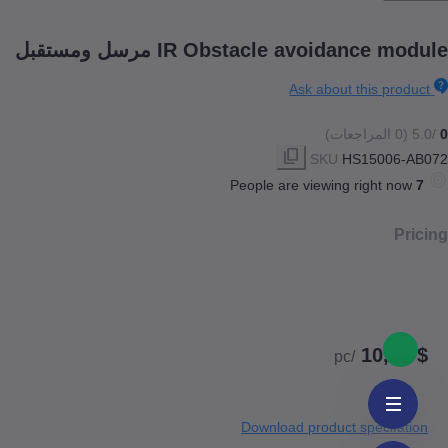
IR Obstacle avoidance module مرسل ومستقبل
Ask about this product
0
/5.0
(0 المراجعات)
SKU
HS15006-AB072
People are viewing right now
7
Pricing
$ 10,00
/pc
Download product specifation