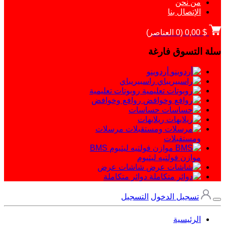
من نحن
الإتصال بنا
$ 0,00
(
0
العناصر)
سلة التسوق فارغة
أردوينو
راسبيريباي
روبوتات تعليمية
روافع وخوافض
حساسات
ريلايهات
مرسلات
ومستقبلات
BMS
موازن فولتيه ليثيوم
شاشات عرض
دوائر متكاملة
تسجيل الدخول
التسجيل
الرئيسية