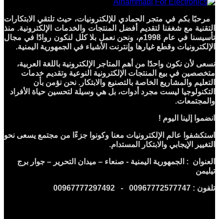
مرحبًا بكم في متجر الحمادي للإلكترونيات، حيث تلتقي الابتكارات
التقنية مع شغفنا لتقديم أفضل المنتجات والخدمات الإلكترونية. منذ
تأسيسنا في عام 1998م، ونحن نعمل بلا كلل لنكون روادًا في مجال
الإلكترونيات وقطع غيارها وإنترنت الأشياء في الجمهورية اليمنية.
نسعى لأن نكون واحدًا من أهم المتاجر الإلكترونية باللغة العربية،
متخصصين في بيع المنتجات الإلكترونية النوعية وتقديم خدمات
التعليم والمشاريع الخاصة بالتصنيع والابتكار. نحن نؤمن بأن
التكنولوجيا ليست مجرد أدوات، بل هي وسيلة لتحسين حياة الأفراد
والمجتمعات.
انضموا إلينا اليوم !
استكشفوا عالم الإلكترونيات معنا وكونوا جزءًا من مجتمع يسعى نحو
التغيير الإيجابي والابتكار المستدام.
العنوان : الجمهورية اليمنية - صنعاء – ميدان التحرير – جوار برج
تيليمن
تلفون : 00967772577747 - 00967777297492