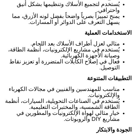
يُستخدم لتجميع الأسلاك وتنظيمها بشكل أنيق
واحترافي
.
يمنح تمييزاً بصرياً واضحاً بفضل لونه الأزرق، مما
يسهل التعرف على الدوائر أو المسارات
.
الاستخدامات العملية
مثالي لعزل أطراف الأسلاك بعد اللحام
.
يُستخدم في مشاريع الإلكترونيات، أنظمة الطاقة،
وصيانة الأجهزة الكهربائية
.
فعال في إصلاح الكابلات المتضررة أو تعزيز نقاط
التوصيل
.
التطبيقات المتنوعة
مناسب للمهندسين والفنيين في مجالات الكهرباء
والإلكترونيات
.
يُستخدم في الصناعات التحويلية، السيارات، أنظمة
الطاقة الشمسية، والمختبرات التعليمية
.
خيار مثالي لهواة الإلكترونيات والمطورين في
مشاريع
DIY
والروبوتات
.
الجودة والابتكار