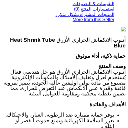
التقييمات & التصنيفات
استفسارات المنتج (0)
المنتجات المشتراة بشكل متكرر
More from this Seller
أنبوب الانكماش الحراري الأزرق
Heat Shrink Tube
Blue
حماية ذكية، أداء موثوق
وصف المنتج
أنبوب الانكماش الحراري الأزرق هو حل هندسي فعال
يُستخدم لعزل وتغليف الأسلاك والمكونات الإلكترونية.
مصنوع من مادة بولي أوليفين عالية الجودة، يتميز بمرونة
فائقة وقدرة على الانكماش عند التعرض للحرارة، مما
.
يضمن تغطية محكمة ومقاومة للعوامل البيئية
الأهداف والفائدة
يوفر حماية ممتازة ضد الرطوبة، الغبار، والاحتكاك
.
يعزز السلامة الكهربائية ويمنع حدوث القصر أو
التلف
.