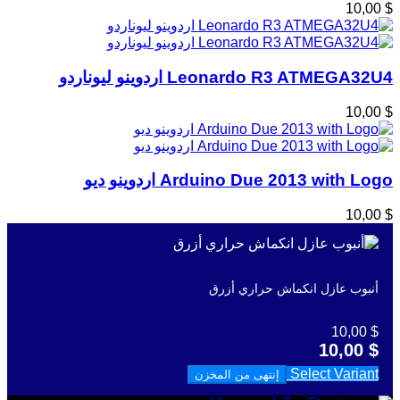
$ 10,00
Leonardo R3 ATMEGA32U4 اردوينو ليوناردو
$ 10,00
Arduino Due 2013 with Logo اردوينو ديو
$ 10,00
أنبوب عازل انكماش حراري أزرق
$ 10,00
$ 10,00
Select Variant
إنتهى من المخزن