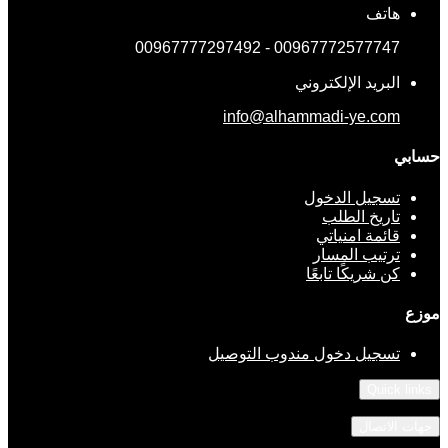
هاتف
00967772577747 - 00967777297492
البريد الإلكتروني
info@alhammadi-ye.com
حسابي
تسجيل الدخول
تاريخ الطلب
قائمة امنياتي
ترتيب المسار
كن شريكًا تابعًا
موزع
تسجيل دخول مندوب التوصيل
Quick links
جهات الاتصال