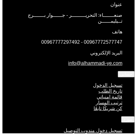
عنوان
صنعـــــــاء: التحريـــــــــر - جــــــوار بـــــــرج
تــيليمــــــن
هاتف
00967772577747 - 00967777297492
البريد الإلكتروني
info@alhammadi-ye.com
حسابي
تسجيل الدخول
تاريخ الطلب
قائمة امنياتي
ترتيب المسار
كن شريكًا تابعًا
موزع
تسجيل دخول مندوب التوصيل