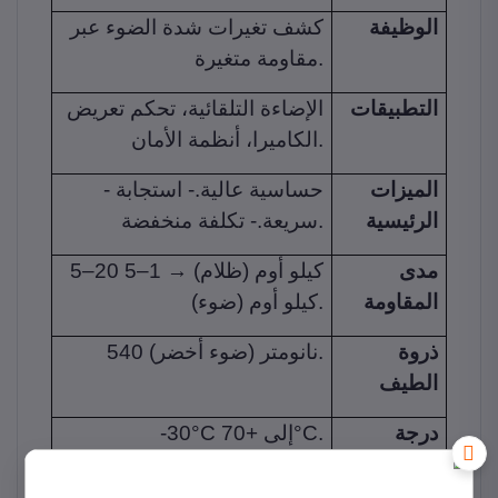
الوظيفة
كشف تغيرات شدة الضوء عبر
مقاومة متغيرة.
التطبيقات
الإضاءة التلقائية، تحكم تعريض
الكاميرا، أنظمة الأمان.
الميزات
- حساسية عالية.- استجابة
الرئيسية
سريعة.- تكلفة منخفضة.
مدى
5–20 كيلو أوم (ظلام) → 1–5
المقاومة
كيلو أوم (ضوء).
ذروة
540 نانومتر (ضوء أخضر).
الطيف
درجة
-30°C إلى +70°C.
حرارة
التشغيل