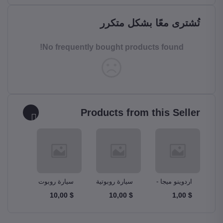
تُشترى معًا بشكل متكرر
No frequently bought products found!
Products from this Seller
و –
اردوينو ميجا -
سيارة روبوتية
سيارة روبوت
مجموع
A
Ardunio Mega
ذكية Smart
دبابة Tank
$ 10,00
$ 10,00
$ 10,00
$ 1,00
m Kit
Robot Car
Robotics Car
2560