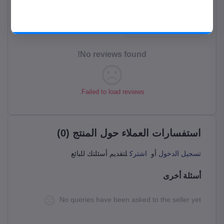
موبايلك
حمل المتجر على موبايلك من جوجل بلاي
قيم هذا المنتج
حمل التطبيق
No reviews found!
Failed to load reviews.
استفسارات العملاء حول المنتج (0)
تسجيل الدخول
أو
اشترك
لتقديم أسئلتك للبائع
أسئلة أخرى
No queries have been asked to the seller yet