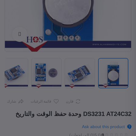
Enlarge
قارن
قائمة الرغبات
شارك
DS3231 AT24C32 وحدة حفظ الوقت والتاريخ
Ask about this product
0
/5.0
(0 المراجعات)