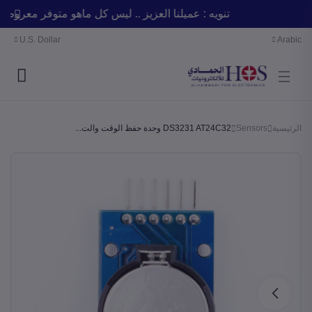
تنويه : عميلنا العزيز .. ليس كل ماهو متوفر معر
U.S. Dollar
Arabic
الرئيسية
Sensors
DS3231 AT24C32 وحدة حفظ الوقت والت...