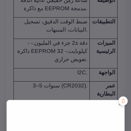
الوظيفة
ساعة زمن حقيقي عالية الدقة
مع ذاكرة EEPROM مدمجة.
التطبيقات
ضبط الوقت الدقيق، تسجيل
البيانات، المنبهات.
الميزات
- دقة ±2 جزء في المليون.-
الرئيسية
ذاكرة EEPROM 32 كيلوبايت.-
تعويض حراري.
الواجهة
I2C.
عمر
3–5 سنوات (CR2032).
البطارية
منتجات ذات صله