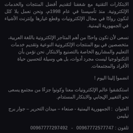
الابتكارات التقنية مع شغفنا لتقديم أفضل المنتجات والخدمات
الإلكترونية. منذ تأسيسنا في عام 1998م، ونحن نعمل بلا كلل
لنكون روادًا في مجال الإلكترونيات وقطع غيارها وإنترنت الأشياء
في الجمهورية اليمنية.
نسعى لأن نكون واحدًا من أهم المتاجر الإلكترونية باللغة العربية،
متخصصين في بيع المنتجات الإلكترونية النوعية وتقديم خدمات
التعليم والمشاريع الخاصة بالتصنيع والابتكار. نحن نؤمن بأن
التكنولوجيا ليست مجرد أدوات، بل هي وسيلة لتحسين حياة
الأفراد والمجتمعات.
انضموا إلينا اليوم !
استكشفوا عالم الإلكترونيات معنا وكونوا جزءًا من مجتمع يسعى
نحو التغيير الإيجابي والابتكار المستدام.
العنوان : الجمهورية اليمنية - صنعاء – ميدان التحرير – جوار برج
تيليمن
تلفون : 00967772577747 - 00967777297492