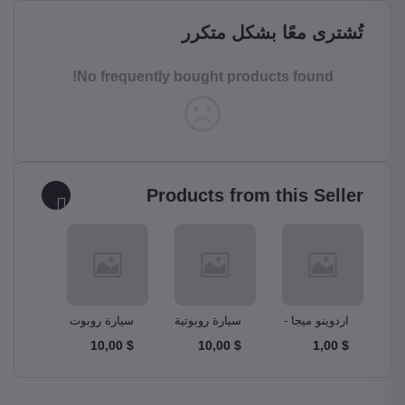
تُشترى معًا بشكل متكرر
No frequently bought products found!
Products from this Seller
و –
اردوينو ميجا -
سيارة روبوتية
سيارة روبوت
مجموع
A
Ardunio Mega
ذكية Smart
دبابة Tank
$ 10,00
$ 10,00
$ 10,00
$ 1,00
m Kit
Robot Car
Robotics Car
2560