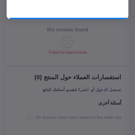
حمل المتجر على موبايلك من جوجل بلاي
قيم هذا المنتج
حمل التطبيق
No reviews found!
Failed to load reviews.
استفسارات العملاء حول المنتج (0)
تسجيل الدخول
أو
اشترك
لتقديم أسئلتك للبائع
أسئلة أخرى
No queries have been asked to the seller yet