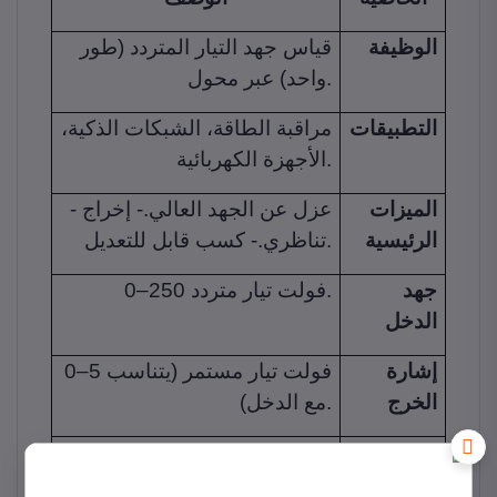
الوظيفة
قياس جهد التيار المتردد (طور
واحد) عبر محول.
التطبيقات
مراقبة الطاقة، الشبكات الذكية،
الأجهزة الكهربائية.
الميزات
- عزل عن الجهد العالي.- إخراج
الرئيسية
تناظري.- كسب قابل للتعديل.
جهد
0–250 فولت تيار متردد.
الدخل
إشارة
0–5 فولت تيار مستمر (يتناسب
الخرج
مع الدخل).
مدى
40–1000 هرتز.
التردد