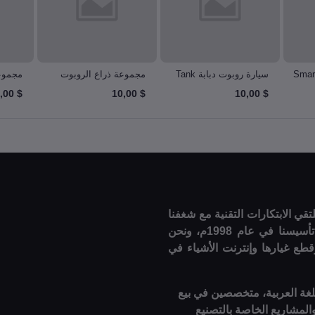
رة روبوتية ذكية Smart
سيارة روبوت دبابة Tank
مجموعة ذراع الروبوت
مجموع
gy kit
Robot Arm Kit
Robot Car
$ 10,00
$ 10,00
$ 10,00
قي الابتكارات التقنية مع شغفنا
لتقديم أفضل المنتجات والخدمات الإلكترونية. منذ تأسيسنا في عام 1998م، ونحن
قطع غيارها وإنترنت الأشياء في
للغة العربية، متخصصين في بيع
والمشاريع الخاصة بالتصنيع