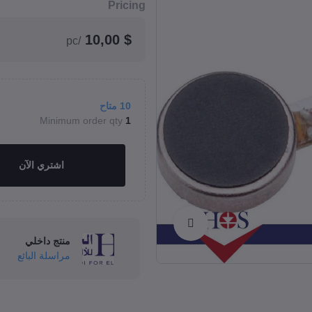
Pricing
$ 10,00
/pc
10
متاح
Minimum order qty
1
اشتري الآن
Click to Enlarge
منتج داخلي
مراسلة البائع