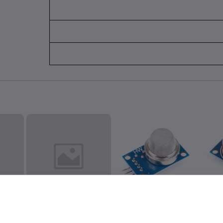
اس
MQ4 Sensorحساس غاز
MQ5 Sensor حساس غاز
الميثان
اكسيد 