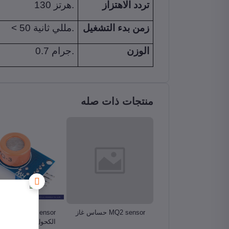
تردد الاهتزاز
130 هرتز.
زمن بدء التشغيل
< 50 مللي ثانية.
الوزن
0.7 جرام.
منتجات ذات صله
MQ حساس غاز
MQ2 sensor حساس غاز
MQ3 sensor حس
الكحول