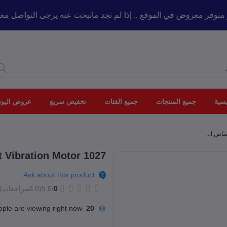
 كل ماهو متوفر معروض في الموقع .. إذا لم تجد ماتبحث عنه يرجى التو
يسية
جميع المنتجات
جميع الفئات
تخفيض سريع
عروض اليوم
1027 Mobile Phone Flat Vibration Motor حساس اهتزاز
Ask about this product
0
/5.0
(0 المراجعات)
ple are viewing right now
20