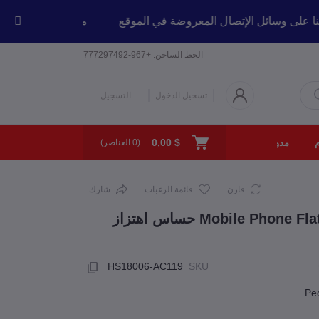
اصل معنا على وسائل الإتصال المعروضة في الموقع
مرحبا بكم في 
الخط الساخن:
+967-777297492
تسجيل الدخول
التسجيل
$ 0,00
مدونة
من نحن
الإتصال بنا
(
0
العناصر)
قارن
قائمة الرغبات
شارك
HS18006-AC119
SKU
Peo