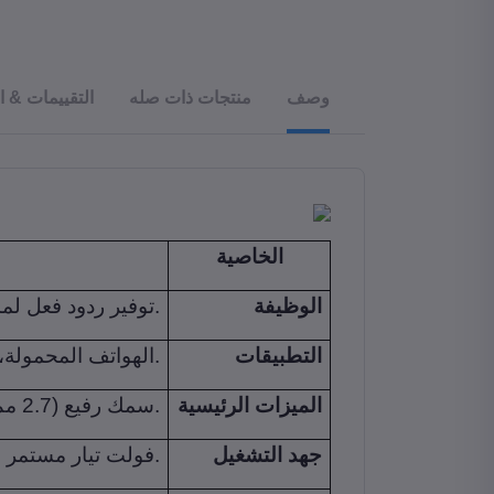
وصف
منتجات ذات صله
التقييمات & ا
الخاصية
الوظيفة
توفير ردود فعل لمسية عبر الاهتزازات.
التطبيقات
الهواتف المحمولة، الأجهزة القابلة للارتداء، إنذارات صامتة.
الميزات الرئيسية
- سمك رفيع (2.7 مم).- استهلاك طاقة منخفض.- واجهة دبوسين.
جهد التشغيل
1.5-3 فولت تيار مستمر.