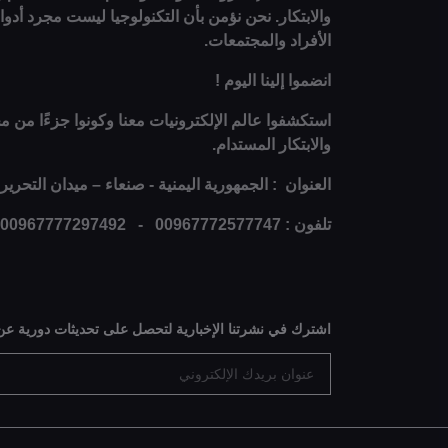
والابتكار. نحن نؤمن بأن التكنولوجيا ليست مجرد أد
الأفراد والمجتمعات.
انضموا إلينا اليوم !
استكشفوا عالم الإلكترونيات معنا وكونوا جزءًا من مج
والابتكار المستدام.
العنوان : الجمهورية اليمنية - صنعاء – ميدان التحرير
تلفون : 00967772577747 - 00967777297492
اشترك في نشرتنا الإخبارية لتحصل على تحديثات دورية عن