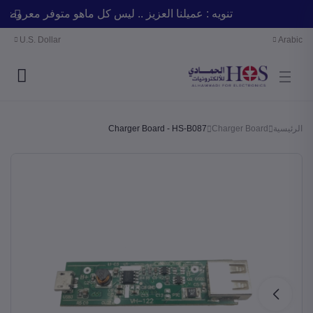
تنويه : عميلنا العزيز .. ليس كل ماهو متوفر معر
U.S. Dollar
Arabic
الرئيسية
Charger Board
Charger Board - HS-B087