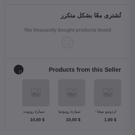
تُشترى معًا بشكل متكرر
No frequently bought products found!
Products from this Seller
و –
اردوينو ميجا -
سيارة روبوتية
سيارة روبوت
مجموع
A
Ardunio Mega
ذكية Smart
دبابة Tank
$ 10,00
$ 10,00
$ 10,00
$ 1,00
m Kit
Robot Car
Robotics Car
2560