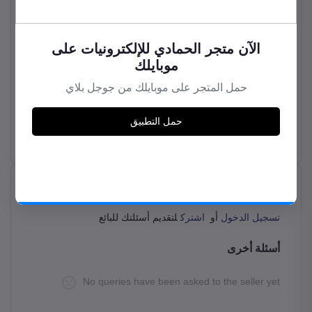
قيم هذا المنتج
No reviews found!
Failed to load reviews.
الآن متجر الحمادي للإلكترونيات على
موبايلك
حمل المتجر على موبايلك من جوجل بلاي
استفسارات العملاء حول المنتج (0)
حمل التطبيق
تسجيل الدخول
أو
اشترك
لتقديم أسئلتك للبائع
أسئلة أخرى
No queries have been asked to the seller yet