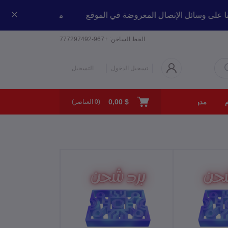
صل معنا على وسائل الإتصال المعروضة في الموقع
مرحبا بكم في م
الخط الساخن:
+967-777297492
تسجيل الدخول
التسجيل
$ 0,00
مدونة
من نحن
الإتصال بنا
(
0
العناصر)