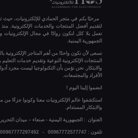
مرحبًا بكم في متجر الحمادي للإلكترونيات، حيث تلت
نعمل بلا كلل لنكون روادًا في مجال الإلكترونيات و
الجمهورية اليمنية.
نسعى لأن نكون واحدًا من أهم المتاجر الإلكترونية با
المنتجات الإلكترونية النوعية وتقديم خدمات التعليم 
والابتكار. نحن نؤمن بأن التكنولوجيا ليست مجرد أد
الأفراد والمجتمعات.
انضموا إلينا اليوم !
استكشفوا عالم الإلكترونيات معنا وكونوا جزءًا من مج
والابتكار المستدام.
العنوان : الجمهورية اليمنية - صنعاء – ميدان التحرير
تلفون : 00967772577747 - 00967777297492