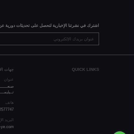
اشترك في نشرتنا الإخبارية لتحصل على تحديثات دورية عن
QUICK LINKS
جهات الا
عنوان
صنعـــــــ
تــيليمـــ
هاتف
 00967777297492
البريد ال
-ye.com