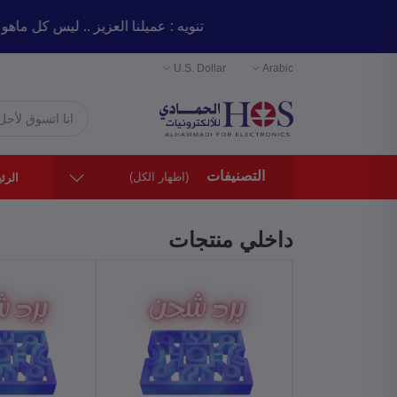
تنويه : عميلنا العزيز .. ليس 
U.S. Dollar
Arabic
التصنيفات
(اظهار الكل)
الرئ
داخلي منتجات