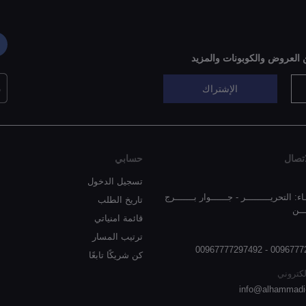
 العروض والكوبونات والمزيد
الإشتراك
تصال
حسابي
تسجيل الدخول
اء: التحريـــــــــر - جــــــوار بـــــــرج
تاريخ الطلب
ـــن
قائمة امنياتي
ترتيب المسار
00967772577747 -
كن شريكًا تابعًا
إلكتروني
info@alhammadi