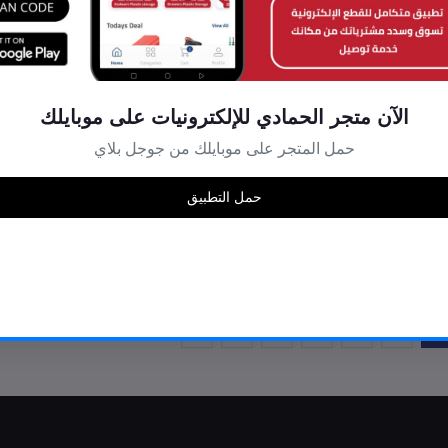
 السلة
أضف إلى السلة
Charger Board - HS-TC03
Charger Boar
الآن متجر الحمادي للإلكترونيات على موبايلك
$ 0,50
حمل المتجر على موبايلك من جوجل بلاي
حمل التطبيق
›
67
66
65
64
63
62