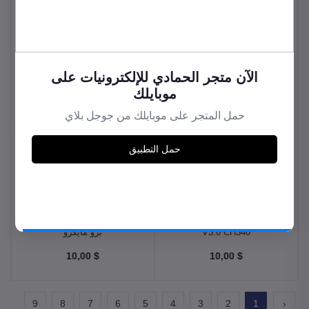
مجموعة النقل الذكي
مجسم تعليمي لخطوط الإنتاج
Smart Factory Kit
Intelligent Transportation
Kit
$ 10,00
$ 10,00
الآن متجر الحمادي للإلكترونيات على
موبايلك
حمل المتجر على موبايلك من جوجل بلاي
حمل التطبيق
اردوينو نانو - Arduino Nano
Arduino pro micro اردوينو
V3.0 CH340
برو مايكرو
$ 10,00
$ 10,00
9
8
7
6
5
4
3
2
1
‹