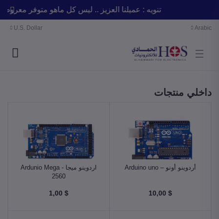
تنويه : عميلنا العزيز .. ليس كل ماهو متوفر معر
U.S. Dollar
Arabic
داخلي منتجات
أردوينو أونو – Arduino uno
اردوينو ميجا - Ardunio Mega
2560
$ 1,00
$ 10,00