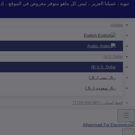
تنويه : عميلنا العزيز .. ليس كل ماهو متوفر معروض في الموقع .. 
Arabic
English
Arabic
U.S. Dollar
U.S. Dollar ($)
ريال يمني (ريال)
ريال سعودي (ريال)
الخط الساخن:
+967-777297492