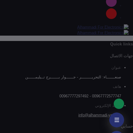
Quick links
جهات الاتصال
عنوان
صنعـــــــاء: التحريـــــــــر - جــــــوار بـــــــرج تــيليمــــــن
هاتف
00967772577747 - 00967777297492
البريد الإلكتروني
info@alhammadi-ye.com
حسابي