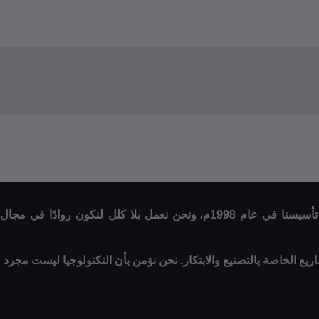
مرحبًا بكم في متجر الحمادي للإلكترونيات، حيث تلتقي الابتكارات التقنية مع شغفنا لتقديم أفضل المنتجات والخدمات الإلكترونية. منذ تأسيسنا في عام 1998م، ونحن نعمل بلا كلل لنكون روادًا في مجال
اريع الخاصة بالتصنيع والابتكار. نحن نؤمن بأن التكنولوجيا ليست مجرد