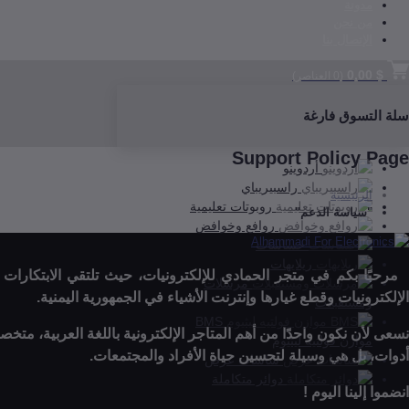
مدونة
من نحن
الإتصال بنا
$ 0,00
(
0
العناصر)
سلة التسوق فارغة
Support Policy Page
أردوينو
راسبيريباي
الرئيسية
روبوتات تعليمية
"سياسة الدعم"
روافع وخوافض
حساسات
ريلايهات
مرسلات
الإلكترونيات وقطع غيارها وإنترنت الأشياء في الجمهورية اليمنية.
ومستقبلات
BMS
نسعى لأن نكون واحدًا من أهم المتاجر الإلكترونية باللغة العربية، متخ
موازن فولتيه ليثيوم
أدوات، بل هي وسيلة لتحسين حياة الأفراد والمجتمعات.
شاشات عرض
دوائر متكاملة
انضموا إلينا اليوم !