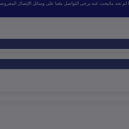
إذا لم تجد ماتبحث عنه يرجى التواصل معنا على وسائل الإتصال المعروض