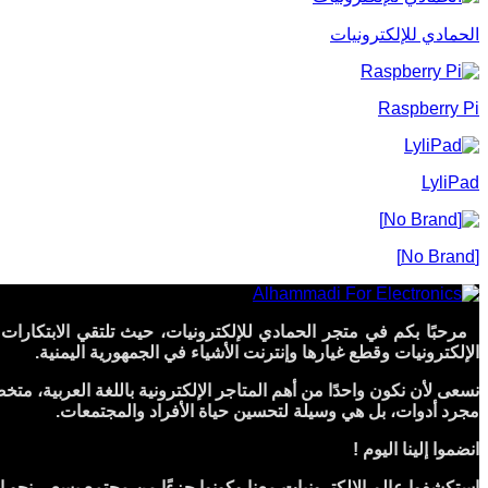
الحمادي للإلكترونيات
Raspberry Pi
LyliPad
[No Brand]
الإلكترونيات وقطع غيارها وإنترنت الأشياء في الجمهورية اليمنية.
نسعى لأن نكون واحدًا من أهم المتاجر الإلكترونية باللغة العربية، مت
مجرد أدوات، بل هي وسيلة لتحسين حياة الأفراد والمجتمعات.
انضموا إلينا اليوم !
استكشفوا عالم الإلكترونيات معنا وكونوا جزءًا من مجتمع يسعى نحو التغ