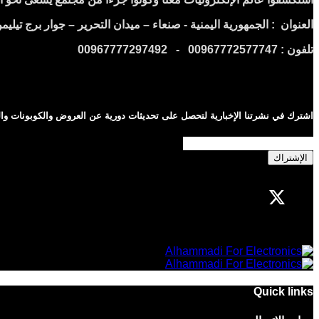
العنوان : الجمهورية اليمنية - صنعاء – ميدان التحرير – جوار برج تيليم
تلفون : 00967772577747 - 00967777297492
اشترك في نشرتنا الإخبارية لتحصل على تحديثات دورية عن العروض والكوبونات وال
الإشتراك
Quick links