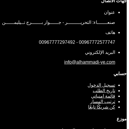
جهات الاتصال
عنوان
صنعـــــــاء: التحريـــــــــر - جــــــوار بـــــــرج تــيليمــــــن
هاتف
00967772577747 - 00967777297492
البريد الإلكتروني
info@alhammadi-ye.com
حسابي
تسجيل الدخول
تاريخ الطلب
قائمة امنياتي
ترتيب المسار
كن شريكًا تابعًا
موزع