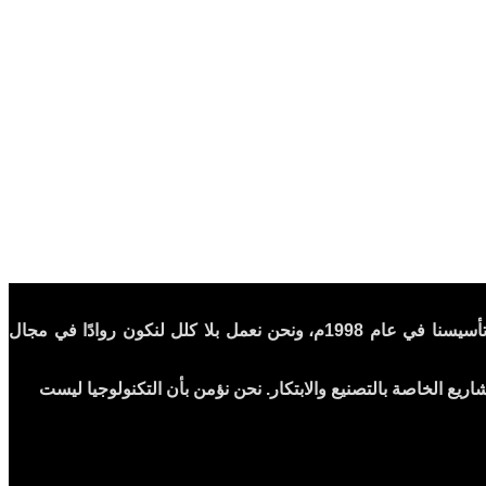
مرحبًا بكم في متجر الحمادي للإلكترونيات، حيث تلتقي الابتكارات التقنية مع شغفنا لتقديم أفضل المنتجات والخدمات الإلكترونية. منذ تأسيسنا في عام 1998م، ونحن نعمل بلا كلل لنكون روادًا في مجال
اريع الخاصة بالتصنيع والابتكار. نحن نؤمن بأن التكنولوجيا ليست