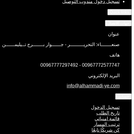
تسجيل دخول مندوب التوصيل
Quick links
جهات الاتصال
عنوان
صنعـــــــاء: التحريـــــــــر - جــــــوار بـــــــرج تــيليمــــــن
هاتف
00967772577747 - 00967777297492
البريد الإلكتروني
info@alhammadi-ye.com
حسابي
تسجيل الدخول
تاريخ الطلب
قائمة امنياتي
ترتيب المسار
كن شريكًا تابعًا