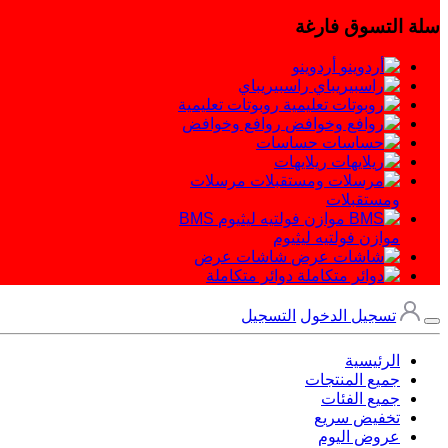
سلة التسوق فارغة
أردوينو
راسبيريباي
روبوتات تعليمية
روافع وخوافض
حساسات
ريلايهات
مرسلات
ومستقبلات
BMS
موازن فولتيه ليثيوم
شاشات عرض
دوائر متكاملة
تسجيل الدخول
التسجيل
الرئيسية
جميع المنتجات
جميع الفئات
تخفيض سريع
عروض اليوم