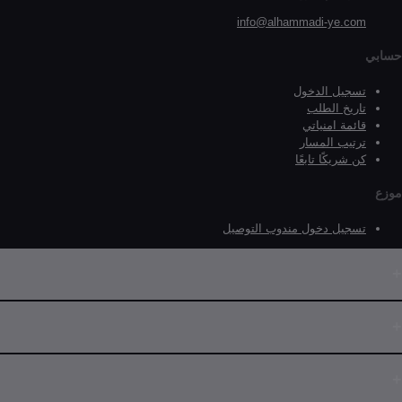
info@alhammadi-ye.com
حسابي
تسجيل الدخول
تاريخ الطلب
قائمة امنياتي
ترتيب المسار
كن شريكًا تابعًا
موزع
تسجيل دخول مندوب التوصيل
عنوان
صنعـــــــاء: التحريـــــــــر - جــــــوار بـــــــرج تــيليمــــــن