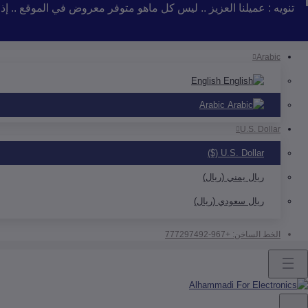
تنويه : عميلنا العزيز .. ليس كل ماهو متوفر معروض في الموقع .. 
Arabic
English
Arabic
U.S. Dollar
U.S. Dollar ($)
ريال يمني (ريال)
ريال سعودي (ريال)
الخط الساخن:
+967-777297492