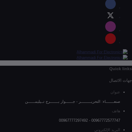
Quick links
جهات الاتصال
عنوان
صنعـــــــاء: التحريـــــــــر - جــــــوار بـــــــرج تــيليمــــــن
هاتف
00967772577747 - 00967777297492
البريد الإلكتروني