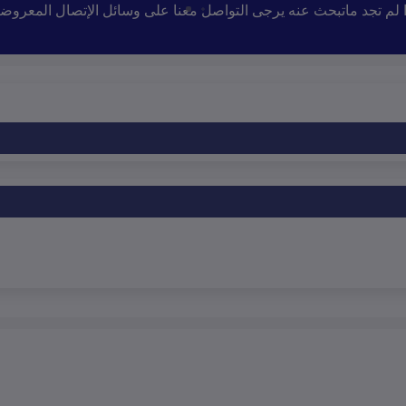
إذا لم تجد ماتبحث عنه يرجى التواصل معنا على وسائل الإتصال المعروض