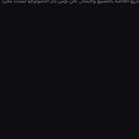
اريع الخاصة بالتصنيع والابتكار. نحن نؤمن بأن التكنولوجيا ليست مجرد