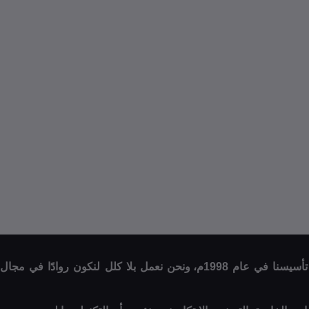
مرحبًا بكم في متجر الحمادي للإلكترونيات، حيث تلتقي الابتكارات التقنية مع شغفنا لتقديم أفضل المنتجات والخدمات الإلكترونية. منذ تأسيسنا في عام 1998م، ونحن نعمل بلا كلل لنكون روادًا في مجال