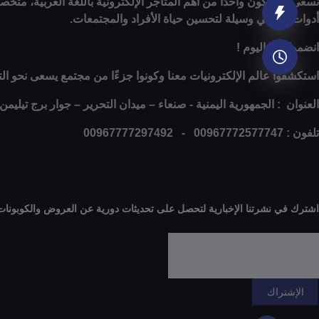
نسعى لأن نكون واحدًا من أهم المتاجر الإلكترونية باللغة العربية، متخ
أدوات، بل هي وسيلة لتحسين حياة الأفراد والمجتمعات.
انضموا إلينا اليوم !
استكشفوا عالم الإلكترونيات معنا وكونوا جزءًا من مجتمع يسعى نحو التغي
العنوان : الجمهورية اليمنية - صنعاء – ميدان التحرير – جوار برج تيليمن
تلفون : 00967772577747 - 00967777297492
اشترك في نشرتنا الإخبارية لتحصل على تحديثات دورية عن العروض والكوبونات 
الإشتراك