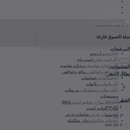
مدونة
من نحن
الإتصال بنا
$ 0,00
(
0
العناصر)
سلة التسوق فارغة
المرشحات
أردوينو
راسبيريباي
روبوتات تعليمية
التصنيفات
روافع وخوافض
نطاق السعر
حساسات
ريلايهات
0
مرسلات
ومستقبلات
القطر
BMS
1 mm (4)
موازن فولتيه ليثيوم
شاشات عرض
2 mm (4)
دوائر متكاملة
3 mm (4)