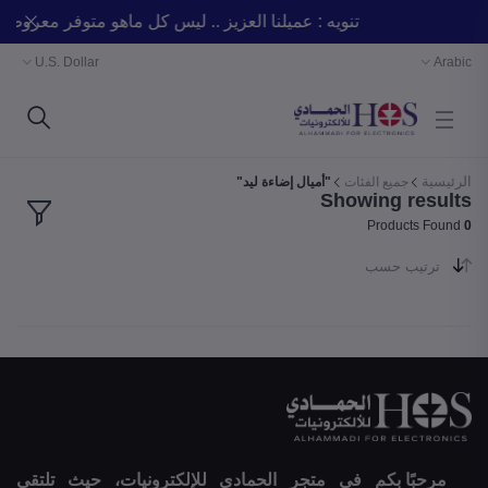
تنويه : عميلنا العزيز .. ليس كل ماهو متوفر معرو
U.S. Dollar
Arabic
الرئيسية
جميع الفئات
"أميال إضاءة ليد"
Showing results
Products Found
0
ترتيب حسب
مرحبًا بكم في متجر الحمادي للإلكترونيات، حيث تلتقي