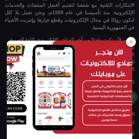
الابتكارات التقنية مع شغفنا لتقديم أفضل المنتجات والخدمات
الإلكترونية. منذ تأسيسنا في عام 1998م، ونحن نعمل بلا كلل
لنكون روادًا في مجال الإلكترونيات وقطع غيارها وإنترنت الأشياء
في الجمهورية اليمنية.
نسعى لأن نكون واحدًا من أهم المتاجر الإلكترونية باللغة العربية،
متخصصين في بيع المنتجات الإلكترونية النوعية وتقديم خدمات
التعليم والمشاريع الخاصة بالتصنيع والابتكار. نحن نؤمن بأن
التكنولوجيا ليست مجرد أدوات، بل هي وسيلة لتحسين حياة
الأفراد والمجتمعات.
انضموا إلينا اليوم !
استكشفوا عالم الإلكترونيات معنا وكونوا جزءًا من مجتمع يسعى
نحو التغيير الإيجابي والابتكار المستدام.
العنوان : الجمهورية اليمنية - صنعاء – ميدان التحرير – جوار برج
تيليمن
تلفون : 00967772577747 - 00967777297492