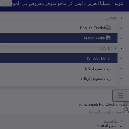
 : عميلنا العزيز .. ليس كل ماهو متوفر معروض في الموقع .. إذا لم 
Arab
English
Arabic
U.S. Doll
U.S. Dollar ($)
ريال يمني (ريال)
ريال سعودي (ريال)
ل الدخول
التسجيل
رئيسية
ميع الفئات"